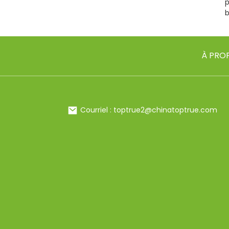
p
b
À PRO
Courriel : toptrue2@chinatoptrue.com