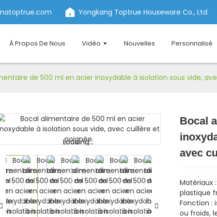
inatoptrue.com
Yongkang Toptrue Houseware Co., Ltd.
À Propos De Nous
Vidéo
Nouvelles
Personnalisé
mentaire de 500 ml en acier inoxydable à isolation sous vide, ave
Bocal a
inoxyda
Loading...
Loading...
avec cu
Matériaux :
plastique fr
Fonction : 
ou froids, 