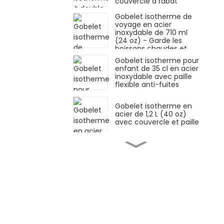
couvercle à rabat
Gobelet isotherme de
voyage en acier
inoxydable de 710 ml
(24 oz) - Garde les
boissons chaudes et
froides
Gobelet isotherme pour
enfant de 35 cl en acier
inoxydable avec paille
flexible anti-fuites
Gobelet isotherme en
acier de 1,2 L (40 oz)
avec couvercle et paille
Gobelet isotherme en
inox de 1,2 L avec
couvercle étanche et
paille
Gobelet isotherme en
acier inoxydable de 1,2 L
(40 oz) avec paille et
poignée