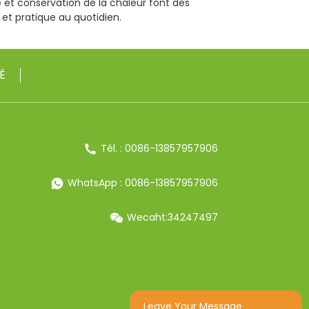
e et conservation de la chaleur font des
 et pratique au quotidien.
É
Tél. : 0086-13857957906
WhatsApp : 0086-13857957906
Wecaht:34247497
Leave Your Message