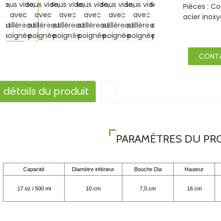
Pièces : Co
acier inoxy
CONT
détails du produit
PARAMÈTRES DU PR
Capacité
Diamètre inférieur
Bouche Dia
Hauteur
17 oz / 500 ml
10 cm
7,0 cm
16 cm