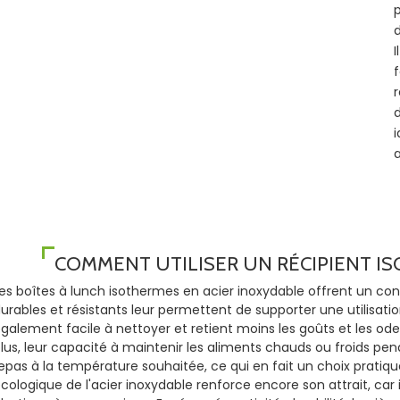
p
d
I
r
i
COMMENT UTILISER UN RÉCIPIENT I
es boîtes à lunch isothermes en acier inoxydable offrent un con
urables et résistants leur permettent de supporter une utilisation
galement facile à nettoyer et retient moins les goûts et les ode
lus, leur capacité à maintenir les aliments chauds ou froids 
epas à la température souhaitée, ce qui en fait un choix pratiqu
cologique de l'acier inoxydable renforce encore son attrait, ca