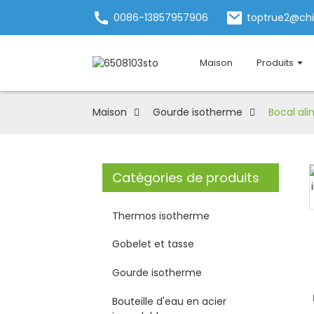
0086-13857957906
toptrue2@ch
Maison
Produits
Maison
Gourde isotherme
Bocal ali
Catégories de produits
Loading...
Loading...
Thermos isotherme
Gobelet et tasse
Gourde isotherme
Bouteille d'eau en acier