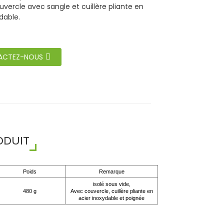
uvercle avec sangle et cuillère pliante en
dable.
ACTEZ-NOUS
ODUIT
Poids
Remarque
isolé sous vide,
480 g
Avec couvercle, cuillère pliante en
acier inoxydable et poignée