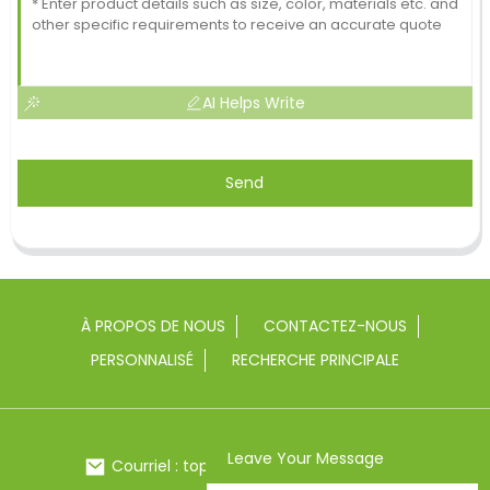
AI Helps Write
Send
À PROPOS DE NOUS
CONTACTEZ-NOUS
PERSONNALISÉ
RECHERCHE PRINCIPALE
Leave Your Message
Courriel : toptrue2@chinatoptrue.com