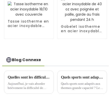
Tasse isotherme en
acier inoxydable
Gobelet isotherme
18/10 avec
en acier inoxydable
couvercle
de 40 oz avec
poignée et paille,
garde au frais
pendant 24 h
Blog Connexe
Quelles sont les difficultés liées à la production de gobelets à eau en acier inoxydable de grande capacité ?
Quels sports sont adaptés aux thermos de grande capacité ?
Aujourd'hui, je vais aborder
Quels sports sont adaptés aux
brièvement la difficulté de
thermos grande capacité ? Les
produire des gobelets à eau en
thermos grande capacité sont
acier inoxydable de grande
devenus indispensables dans
capacité. Pourquoi abordons-
de nombreux sports grâce à leur
nous ce sujet ? Principalement
portabilité, leur capacité de
parce que, de 2020 à
conservation de la chaleur et