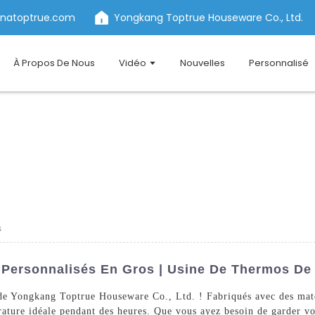
inatoptrue.com
Yongkang Toptrue Houseware Co., Ltd.
À Propos De Nous
Vidéo
Nouvelles
Personnalisé
s
Personnalisés En Gros | Usine De Thermos De 
de Yongkang Toptrue Houseware Co., Ltd. ! Fabriqués avec des maté
rature idéale pendant des heures. Que vous ayez besoin de garder vo