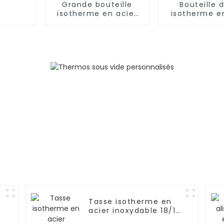
Grande bouteille
Bouteille 
isotherme en acier
isotherme e
inoxydable de 2 L
inoxydable
pour l'extérieur
Tasse isotherme en
acier inoxydable 18/10
avec couvercle