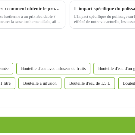
Découvrez la source des bouteilles isothermes : comment obtenir le produit le plus rentable ?
L'impact spécifique du polissa
e isotherme à un prix abordable ?
L'impact spécifique du polissage sur 
urer la tasse isotherme idéale, afin
effréné de notre vie actuelle, les tas
lus économique ! 1. Trouvez…
quotidien. Elles nous aident non se
onnée
Bouteille d'eau avec infuseur de fruits
Bouteille d'eau d'un 
1 litre
Bouteille à infusion
Bouteille d'eau de 1,5 L
Bouteil