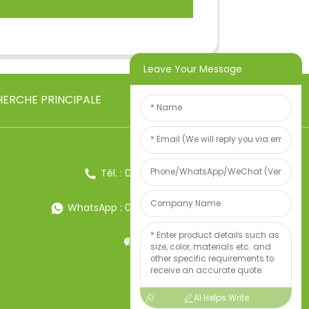
Leave Your Message
ERCHE PRINCIPALE
Tél. : 0086-13857957906
WhatsApp : 0086-13857957906
Poids:34247497
AI Helps Write