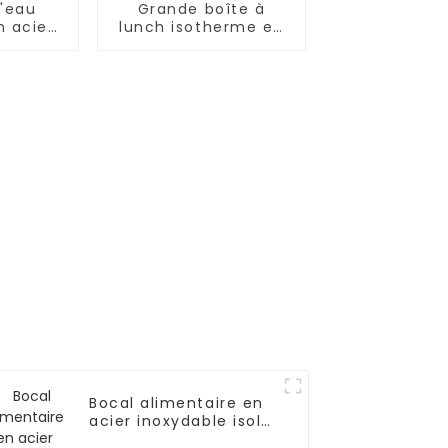
d'eau
Grande boîte à
n acier
lunch isotherme en
 Cola
inox pour aliments
chauds/froids
Bocal alimentaire en
acier inoxydable isolé
sous vide de 500 ml