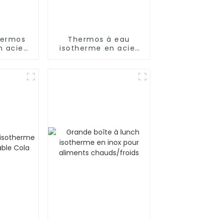
hermos
Thermos à eau
n acier
isotherme en acier
e 17 oz
inoxydable avec
chons
couvercle rabattable