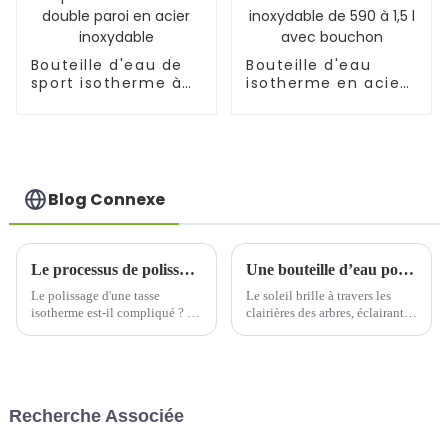
Bouteille d'eau de
Bouteille d'eau
sport isotherme à
isotherme en acier
double paroi en
inoxydable de 590 à
acier inoxydable
1,5 l avec bouchon
Blog Connexe
Le processus de polissage de la tasse thermos est-il compliqué ?
Une bouteille d’eau pour vélo est-elle nécessaire ?
Le polissage d'une tasse
Le soleil brille à travers les
isotherme est-il compliqué ? Le
clairières des arbres, éclairant
polissage d'une tasse isotherme
les sentiers forestiers sinueux.
est relativement complexe,
Jack, un ingénieur
impliquant de multiples étapes
informatique passionné de
et des techniques
vélo, parcourt ce paysage
professionnelles. Voici…
familier sur son VTT bleu vif…
Recherche Associée