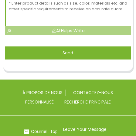
AI Helps Write
Send
À PROPOS DE NOUS
CONTACTEZ-NOUS
PERSONNALISÉ
RECHERCHE PRINCIPALE
Leave Your Message
Courriel : toptrue2@chinatoptrue.com