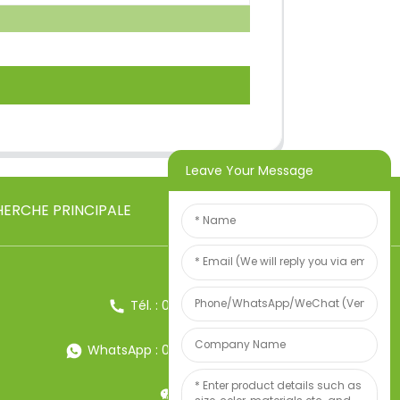
Leave Your Message
ERCHE PRINCIPALE
Tél. : 0086-13857957906
WhatsApp : 0086-13857957906
Poids:34247497