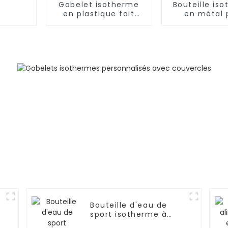
Gobelet isotherme
Bouteille is
en plastique fait
en métal 
main avec strass de
aliments,
24 oz
ml/650 ml,
enfant
n
Bouteille d'eau de
sport isotherme à
double paroi en acier