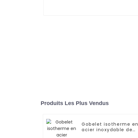
Produits Les Plus Vendus
Gobelet isotherme e
acier inoxydable de
40 oz avec poignée