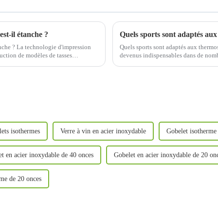
st-il étanche ?
Quels sports sont adaptés aux
nche ? La technologie d'impression
Quels sports sont adaptés aux thermo
duction de modèles de tasses
devenus indispensables dans de nombre
opriétés du matériau…
conservation de la chaleur et leur...
ets isothermes
Verre à vin en acier inoxydable
Gobelet isotherme
t en acier inoxydable de 40 onces
Gobelet en acier inoxydable de 20 on
rme de 20 onces