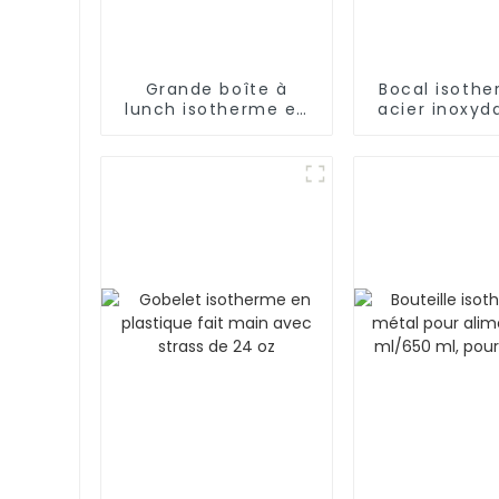
Grande boîte à
Bocal isoth
lunch isotherme en
acier inoxyd
inox pour aliments
17 oz/25 o
chauds/froids
cuillère pl