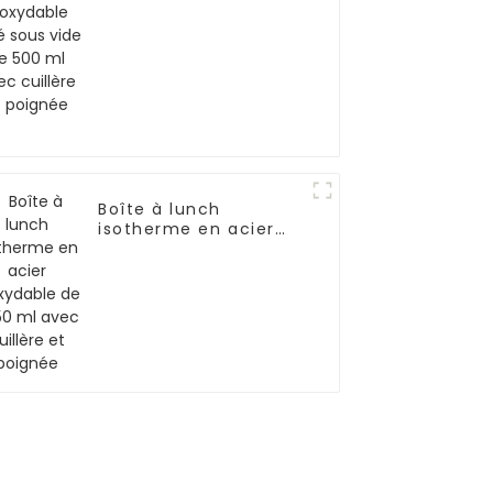
avec cuillère et
poignée
Boîte à lunch
isotherme en acier
inoxydable de
1 050 ml avec cuillère
et poignée