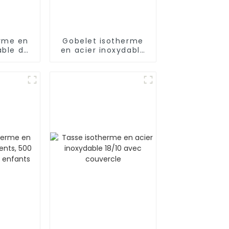
erme en
Gobelet isotherme
able de
en acier inoxydable
z avec
de 40 oz avec paille
iante
et poignée