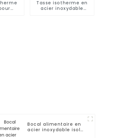
otherme
Tasse isotherme en
pour
acier inoxydable
 500
18/10 avec couvercle
 pour
s
Bocal alimentaire en
acier inoxydable isolé
sous vide de 500 ml