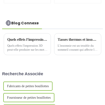
inoxydable de
café
1 050 ml avec
cuillère et poignée
Blog Connexe
Quels effets l’impression 3D peut-elle produire sur les motifs des gobelets thermos ?
Tasses thermos et insomnie : des solutions simples pour soulager les symptômes de l'insomnie
Quels effets l'impression 3D
L'insomnie est un trouble du
peut-elle produire sur les motifs
sommeil courant qui affecte la
des gobelets thermos ?Sur le
qualité de vie de milliers de
marché de la personnalisation
personnes. Cependant, il existe
des gobelets thermos,
un moyen simple et efficace de
l'application de la technologie
soulager vos symptômes :…
d'impression 3D se généralise
Recherche Associée
de plus en plus.
Fabricants de petites bouillottes
Fournisseur de petites bouillottes