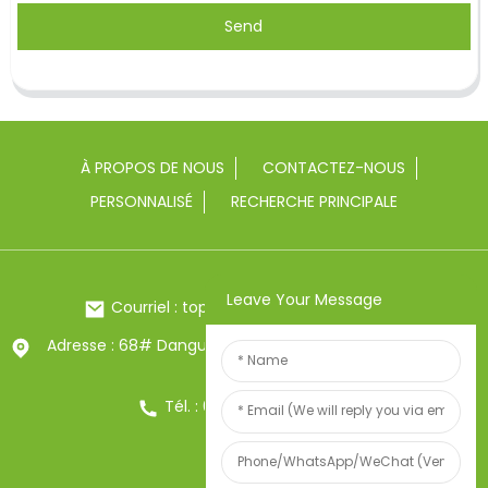
Send
À PROPOS DE NOUS
CONTACTEZ-NOUS
PERSONNALISÉ
RECHERCHE PRINCIPALE
Leave Your Message
Courriel : toptrue2@chinatoptrue.com
Adresse : 68# Dangui Road, ville de Yongkang, Zhejiang,
Chine
Tél. : 0086-13857957906