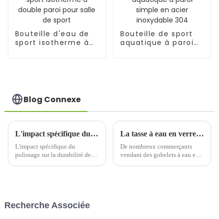
Bouteille d'eau de
Bouteille de sport
sport isotherme à
aquatique à paroi
double paroi pour
simple en acier
salle de sport
inoxydable 304
Blog Connexe
L'impact spécifique du polissage sur la durabilité des tasses thermos
La tasse à eau en verre à double couche est-elle une tasse thermos ?
L'impact spécifique du
De nombreux commerçants
polissage sur la durabilité des
vendant des gobelets à eau en
tasses isothermes. Dans le
verre nommeront leurs gobelets
rythme effréné de notre vie
à eau en verre à double couche
actuelle, les tasses isothermes
comme des gobelets thermos en
sont devenues un objet
verre à double couche, et
indispensable du quotidien.
certains indiqueront même que
Recherche Associée
Elles nous aident non
le temps d'isolation peut être...
seulement à…