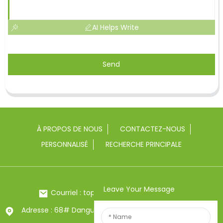
AI Helps Write
Send
À PROPOS DE NOUS
CONTACTEZ-NOUS
PERSONNALISÉ
RECHERCHE PRINCIPALE
Leave Your Message
Courriel : toptrue2@chinatoptrue.com
Adresse : 68# Dangui Road, ville de Yongkang, Zhejiang,
Chine