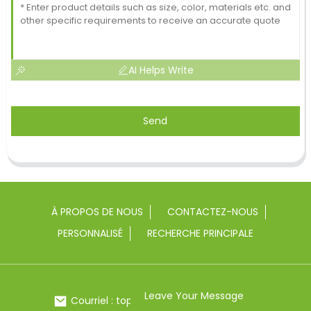
AI Helps Write
Send
À PROPOS DE NOUS
CONTACTEZ-NOUS
PERSONNALISÉ
RECHERCHE PRINCIPALE
Leave Your Message
Courriel : toptrue2@chinatoptrue.com