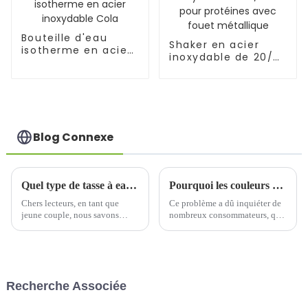
Bouteille d'eau
Shaker en acier
isotherme en acier
inoxydable de 20/25
inoxydable Cola
oz pour protéines
avec fouet
métallique
Blog Connexe
Quel type de tasse à eau est le plus approprié comme cadeau pour les couples ?
Pourquoi les couleurs des verres à eau blanche achetés en même temps sont-elles évidemment différentes ?
Chers lecteurs, en tant que
Ce problème a dû inquiéter de
jeune couple, nous savons
nombreux consommateurs, qui
combien le choix d'un cadeau
ont dû recevoir diverses
de Saint-Valentin est important.
explications de la part de
Aujourd'hui, nous souhaitons
divers services clients. Certains
partager avec vous nos
consommateurs sont très
réflexions et nos avis sur le
tolérants et l'acceptent car…
Recherche Associée
choix du meilleur verre à eau…