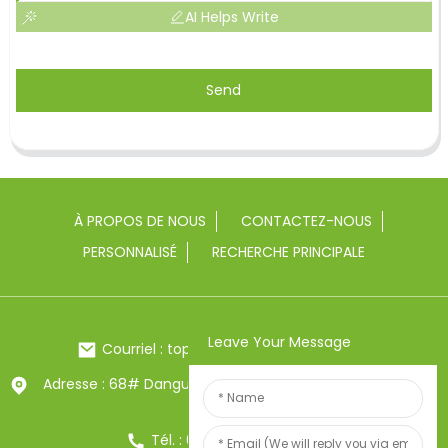
AI Helps Write
Send
À PROPOS DE NOUS
CONTACTEZ-NOUS
PERSONNALISÉ
RECHERCHE PRINCIPALE
Leave Your Message
Courriel : toptrue2@chinatoptrue.com
Adresse : 68# Dangui Road, ville de Yongkang, Zhejiang,
Chine
Tél. : 0086-13857957906