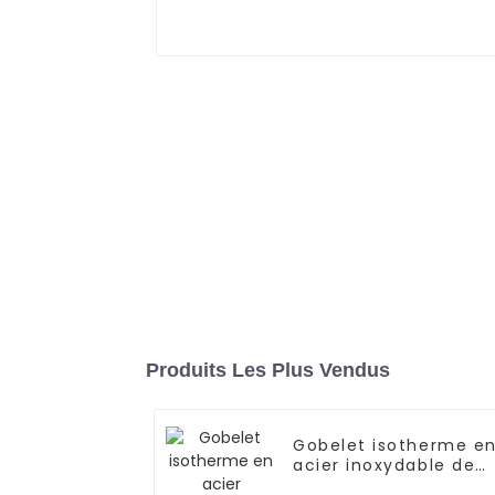
Produits Les Plus Vendus
Gobelet isotherme e
acier inoxydable de
40 oz avec poignée