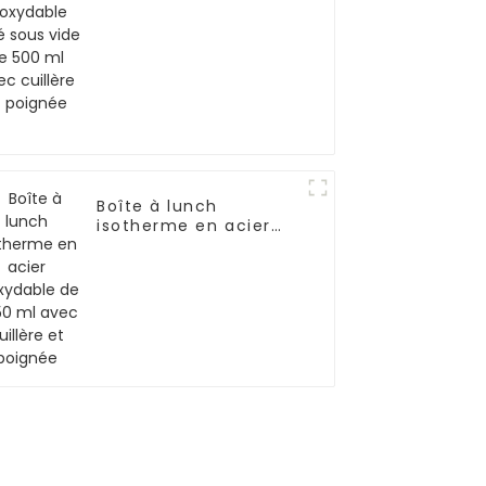
avec cuillère et
poignée
Boîte à lunch
isotherme en acier
inoxydable de
1 050 ml avec cuillère
et poignée