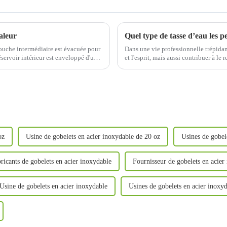
aleur
couche intermédiaire est évacuée pour
Dans une vie professionnelle trépidan
réservoir intérieur est enveloppé d'une
et l'esprit, mais aussi contribuer à le 
voquer des reflets spéculaires.
d'eau adaptée permettra de mieux appr
oz
Usine de gobelets en acier inoxydable de 20 oz
Usines de gobel
ricants de gobelets en acier inoxydable
Fournisseur de gobelets en acier
Usine de gobelets en acier inoxydable
Usines de gobelets en acier inoxy