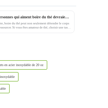
Quel type de tasse d’eau les personnes qui aiment boire du thé devraient-elles choisir ?
te, boire du thé peut non seulement détendre le corps
ressourcer. Si vous êtes amateur de thé, choisir une tasse
écier l'arôme de votre thé.
ets en acier inoxydable de 20 oz
 inoxydable
dable