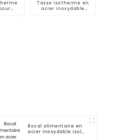
otherme
Tasse isotherme en
pour
acier inoxydable
 500
18/10 avec couvercle
 pour
s
Bocal alimentaire en
acier inoxydable isolé
sous vide de 500 ml