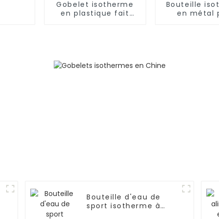
Gobelet isotherme
Bouteille is
en plastique fait
en métal 
main avec strass de
aliments,
24 oz
ml/650 ml,
enfant
n
Bouteille d'eau de
sport isotherme à
double paroi en acier