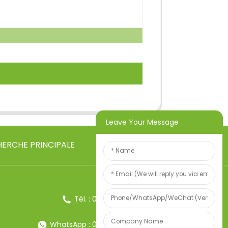
Leave Your Message
ERCHE PRINCIPALE
Tél. : 0086-13857957906
WhatsApp : 0086-13857957906