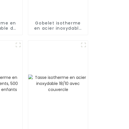
erme en
Gobelet isotherme
able de
en acier inoxydable
z avec
de 40 oz avec paille
iante
et poignée