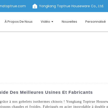
inatoptrue.com
Yongkang Toptrue Houseware Co., Ltd.
À Propos De Nous
Vidéo
Nouvelles
Personnalisé
ide Des Meilleures Usines Et Fabricants
 grâce à nos gobelets isothermes chinois ! Yongkang Toptrue Housewa
boissons chaudes et froides. Fabriqués en acier inoxydable à double p