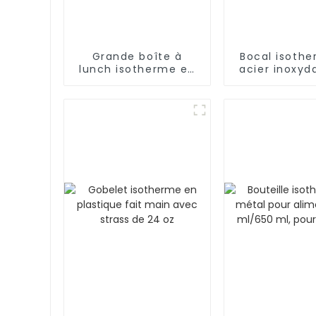
Grande boîte à
Bocal isoth
lunch isotherme en
acier inoxyd
inox pour aliments
17 oz/25 o
chauds/froids
cuillère pl