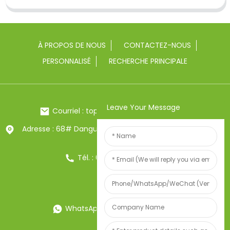
À PROPOS DE NOUS
CONTACTEZ-NOUS
PERSONNALISÉ
RECHERCHE PRINCIPALE
Leave Your Message
Courriel : toptrue2@chinatoptrue.com
Adresse : 68# Dangui Road, ville de Yongkang, Zhejiang,
Chine
Tél. : 0086-13857957906
WhatsApp : 0086-13857957906