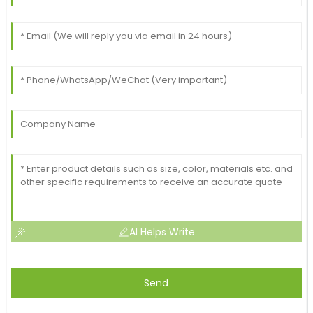
AI Helps Write
Send