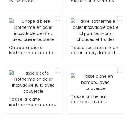
16 oz avec
bière sous vide SS
couvercle
avec grande
rabattable pour
poignée
café
Chope à bière
Tasse isotherme en
isotherme en acier
acier inoxydable de
inoxydable de 17 oz
59 cl pour boissons
avec ouvre-
chaudes et froides
bouteille
Tasse à thé en
Tasse à café
bambou avec
isotherme en acier
couvercle
inoxydable 18 10
avec couvercle