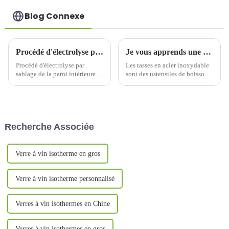
Blog Connexe
Procédé d'électrolyse par sablage de la paroi intérieure de la tasse thermos
Je vous apprends une méthode simple pour éliminer les taches de thé sur l'acier inoxydable
Procédé d'électrolyse par
Les tasses en acier inoxydable
sablage de la paroi intérieure
sont des ustensiles de boisson
de la tasse thermos Le procédé
courants au quotidien. Elles
d'électrolyse par sablage de la
sont non seulement
paroi intérieure de la tasse
esthétiques, mais aussi durables
thermos est une technologie de
et faciles à nettoyer.
traitement de surface qui
Cependant, une utilisation
Recherche Associée
combine...
prolongée ou un nettoyage
inapproprié peuvent les rendre
fragiles.
Verre à vin isotherme en gros
Verre à vin isotherme personnalisé
Verres à vin isothermes en Chine
Verres à vin isothermes en gros