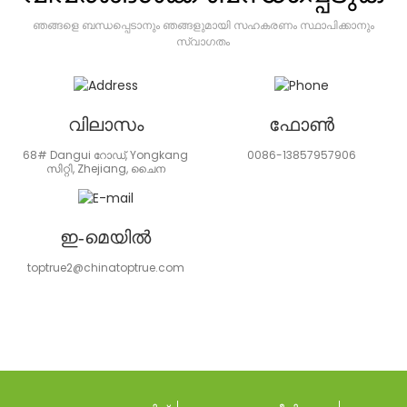
ഞങ്ങളെ ബന്ധപ്പെടാനും ഞങ്ങളുമായി സഹകരണം സ്ഥാപിക്കാനും
സ്വാഗതം
വിലാസം
ഫോൺ
68# Dangui റോഡ്, Yongkang
0086-13857957906
സിറ്റി, Zhejiang, ചൈന
ഇ-മെയിൽ
toptrue2@chinatoptrue.com