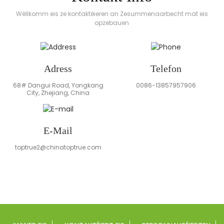
Wëllkomm eis ze kontaktéieren an Zesummenaarbecht mat eis
opzebauen
Adress
Telefon
68# Dangui Road, Yongkang
0086-13857957906
City, Zhejiang, China
E-Mail
toptrue2@chinatoptrue.com