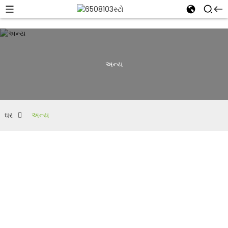
અન્ય
ઘર
અન્ય