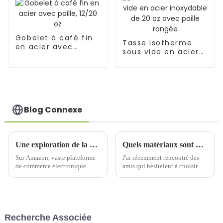
Gobelet à café fin
Tasse isotherme
en acier avec
sous vide en acier
paille, 12/20 oz
inoxydable de 20 oz
avec paille rangée
Blog Connexe
Une exploration de la préférence des consommateurs américains en matière de capacité de gobelets d'eau
Quels matériaux sont utilisés pour les sangles des bouteilles d'eau pour enfants ?
Sur Amazon, vaste plateforme
J'ai récemment rencontré des
de commerce électronique
amis qui hésitaient à choisir
diversifiée, les bouteilles d'eau
des sangles pour bouilloire
font partie des produits de
pour les gourdes de nos
première nécessité, et leurs
enfants. Ils étaient perplexes
données de vente illustrent la
quant aux matériaux et avaient
tendance unique des
des doutes quant au choix…
Recherche Associée
consommateurs américains en