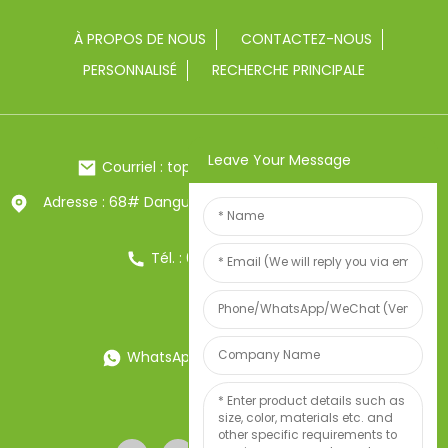
À PROPOS DE NOUS
CONTACTEZ-NOUS
PERSONNALISÉ
RECHERCHE PRINCIPALE
Leave Your Message
Courriel : toptrue2@chinatoptrue.com
Adresse : 68# Dangui Road, ville de Yongkang, Zhejiang,
Chine
Tél. : 0086-13857957906
WhatsApp : 0086-13857957906
Poids:34247497