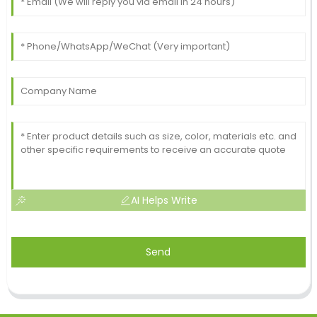
AI Helps Write
Send