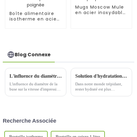
Mugs Moscow Mule
en acier inoxydable
Boîte alimentaire
plaqué cuivre
isotherme en acier
inoxydable 1,2 L/1,5 L
avec cuillère
pliante et poignée
Blog Connexe
L'influence du diamètre de la buse sur la vitesse d'impression lors de l'impression de motifs de tasses thermos
Solution d'hydratation ultime : bouteille d'eau isotherme en acier inoxydable Coca-Cola
L'influence du diamètre de la
Dans notre monde trépidant,
buse sur la vitesse d'impression
rester hydraté est plus
lors de l'impression de motifs
important que jamais. Que vous
de tasses thermosAvec la
soyez à la salle de sport, au
demande croissante de
bureau ou en week-end, avoir
personnalisation personnalisée,
une bouteille d'eau fiable est
l'impression de motifs de tasses
essentiel.
Recherche Associée
thermos est devenue un
domaine d'actualité...
Bouteille isotherme
Bouteille en cuivre 1 litre