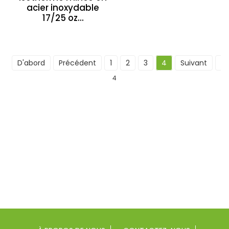
acier inoxydable
17/25 oz...
D'abord
Précédent
1
2
3
4
Suivant
De
4