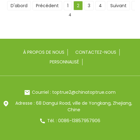
D'abord
Précédent
1
2
3
4
Suivant
De
4
À PROPOS DE NOUS
CONTACTEZ-NOUS
PERSONNALISÉ
Courriel : toptrue2@chinatoptrue.com
Adresse : 68 Dangui Road, ville de Yongkang, Zhejiang,
Chine
Tél. : 0086-13857957906