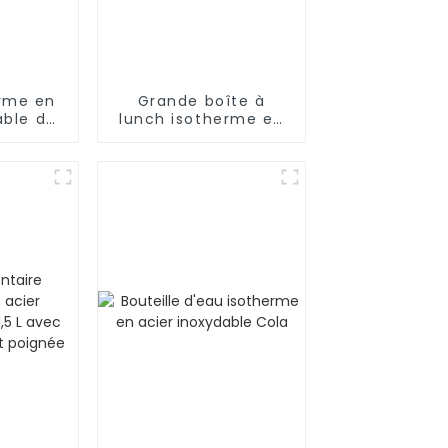
erme en
Grande boîte à
able de
lunch isotherme en
z avec
inox pour aliments
iante
chauds/froids