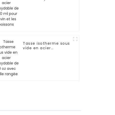
400 ml pour le vin et
les boissons
Tasse isotherme sous
vide en acier
inoxydable de 20 oz
avec paille rangée