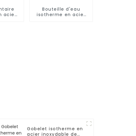
ntaire
Bouteille d'eau
n acier
isotherme en acier
 L/1,5 L
inoxydable Cola
 pliante
née
Gobelet isotherme en
acier inoxydable de