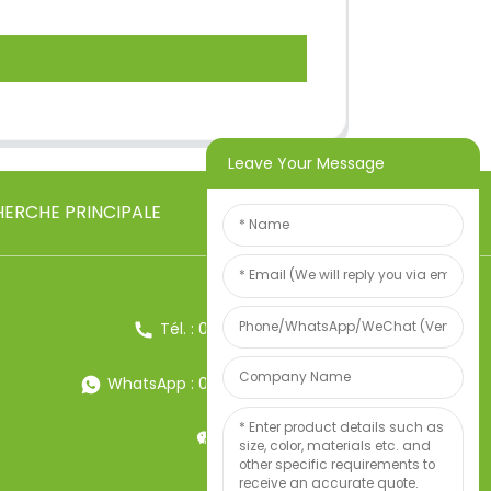
Leave Your Message
ERCHE PRINCIPALE
Tél. : 0086-13857957906
WhatsApp : 0086-13857957906
Poids:34247497