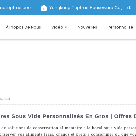
inatoptrue.com
Yongkang Toptrue Houseware Co., Ltd.
À Propos De Nous
Vidéo
Nouvelles
Personnalisé
nalisé
res Sous Vide Personnalisés En Gros | Offres 
 de solutions de conservation alimentaire : le bocal sous vide per
onserver vos aliments frais, chauds et prêts à consommer où que vou