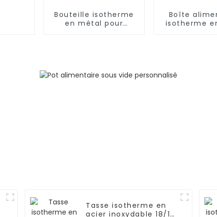
Bouteille isotherme
Boîte alime
en métal pour
isotherme e
aliments, 500
inoxydable 1,2
ml/650 ml, pour
avec cuillère
enfants
et poig
Tasse isotherme en
acier inoxydable 18/10