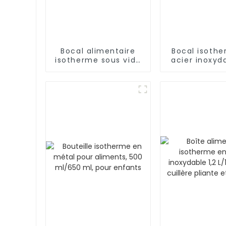
Bocal alimentaire
Bocal isoth
isotherme sous vide
acier inoxyd
en acier inoxydable
17 oz/25 o
de 500 ml pour
cuillère pl
enfants