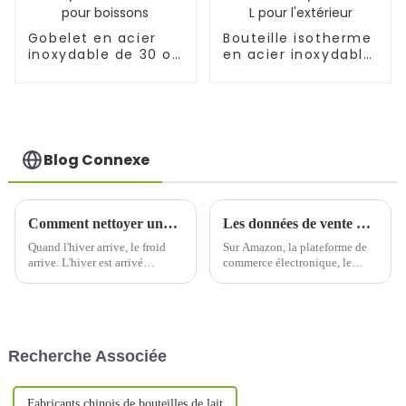
Gobelet en acier
Bouteille isotherme
inoxydable de 30 oz
en acier inoxydable
pour boissons
de 1 L pour
l'extérieur
Blog Connexe
Comment nettoyer une tasse imbibée de goji
Les données de vente d'Amazon révèlent quel type de gobelets d'eau les consommateurs préfèrent ?
Quand l'hiver arrive, le froid
Sur Amazon, la plateforme de
arrive. L'hiver est arrivé
commerce électronique, le
soudainement, et faire tremper
marché européen a montré des
des dattes rouges, des baies de
tendances de consommation
goji et du gingembre dans une
uniques et diversifiées,
tasse isotherme est devenu la
notamment dans le secteur des
meilleure boisson hivernale.
bouteilles d'eau. Une analyse
Recherche Associée
Alors, comment nettoyer une
approfondie des données de
tasse isotherme trempée…
vente nous permet de
comprendre…
Fabricants chinois de bouteilles de lait