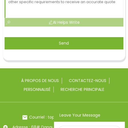
AI Helps Write
Send
À PROPOS DE NOUS
CONTACTEZ-NOUS
PERSONNALISÉ
RECHERCHE PRINCIPALE
Leave Your Message
Courriel : toptrue2@chinatoptrue.com
Adresse : 68# Dangui Road, ville de Yongkang, Zhejiang,