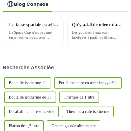
Blog Connexe
La tasse spatiale est-elle une tasse thermos ?
Qu'y a-t-il de mieux dans une bouteille d'eau valant quelques centaines de yuans qu'une bouteille d'eau valant des dizaines de yuans ?
La Space Cup n'est pas une
Les gobelets à eau sont
tasse isotherme au sens
fabriqués à partir de divers
traditionnel du terme, mais elle
matériaux, tels que l'acier
possède des propriétés
inoxydable, le plastique,
isolantes similaires.
l'aluminium, la céramique, le
Signification et définition de la
verre, la mélamine, etc. En
Space Cup. La Space Cup,
raison de différents matériaux,
Recherche Associée
comme son nom l'indique, a été
de différents styles et de
créée...
différentes fonctions, le prix...
Bouteille isotherme 1 l
Pot alimentaire en acier inoxydable
Bouteille isotherme de 1 l
Thermos de 1 litre
Bocal alimentaire sous vide
Thermos à café isotherme
Flacon de 1,5 litre
Grande gourde alimentaire