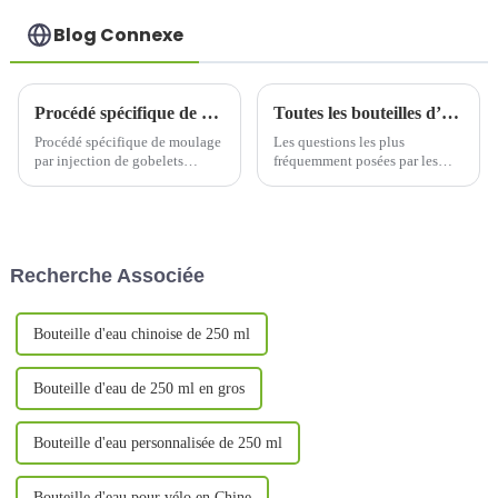
Blog Connexe
Procédé spécifique de moulage par injection de gobelet thermos
Toutes les bouteilles d’eau en acier inoxydable sont-elles adaptées au spinning ultra-mince ?
Procédé spécifique de moulage
Les questions les plus
par injection de gobelets
fréquemment posées par les
isothermes. Le moulage par
clients ces derniers temps sont
injection de gobelets
« Ma bouteille d'eau peut-elle
isothermes est un maillon
être traitée par le procédé
essentiel de leur production.
d'amincissement par
Grâce au moulage par
centrifugation ? », «
Recherche Associée
injection, la coque et le liner
L'utilisation du procédé
sont fabriqués…
d'amincissement par
centrifugation sur mes
produits...
Bouteille d'eau chinoise de 250 ml
Bouteille d'eau de 250 ml en gros
Bouteille d'eau personnalisée de 250 ml
Bouteille d'eau pour vélo en Chine