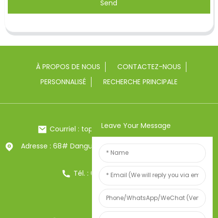
Send
À PROPOS DE NOUS
CONTACTEZ-NOUS
PERSONNALISÉ
RECHERCHE PRINCIPALE
Leave Your Message
Courriel : toptrue2@chinatoptrue.com
Adresse : 68# Dangui Road, ville de Yongkang, Zhejiang,
Chine
Tél. : 0086-13857957906