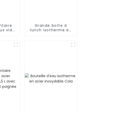
ntaire
Grande boîte à
us vide
lunch isotherme en
xydable
inox pour aliments
 pour
chauds/froids
s