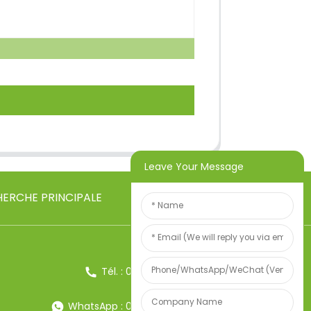
Leave Your Message
ERCHE PRINCIPALE
Tél. : 0086-13857957906
WhatsApp : 0086-13857957906