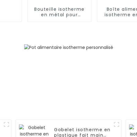
Bouteille isotherme
Boîte alime
en métal pour
isotherme e
aliments, 500
inoxydable 1,2
ml/650 ml, pour
avec cuillère
enfants
et poig
n
Gobelet isotherme en
plastique fait main