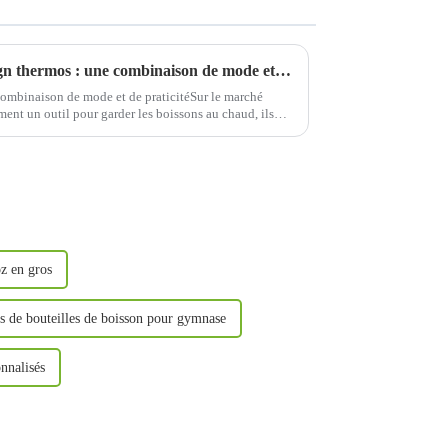
Tendances en matière de design thermos : une combinaison de mode et de praticité
ombinaison de mode et de praticitéSur le marché
ment un outil pour garder les boissons au chaud, ils
 et un manifeste...
oz en gros
s de bouteilles de boisson pour gymnase
nnalisés