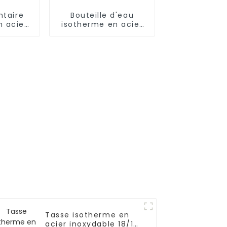
ntaire
Bouteille d'eau
n acier
isotherme en acier
 L/1,5 L
inoxydable Cola
 pliante
née
Tasse isotherme en
acier inoxydable 18/10