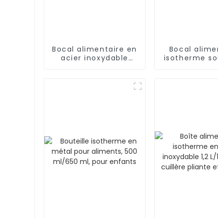
Bocal alimentaire en
Bocal alime
acier inoxydable
isotherme so
isolé sous vide de
en acier ino
500 ml avec cuillère
de 500 ml
et poignée
enfant