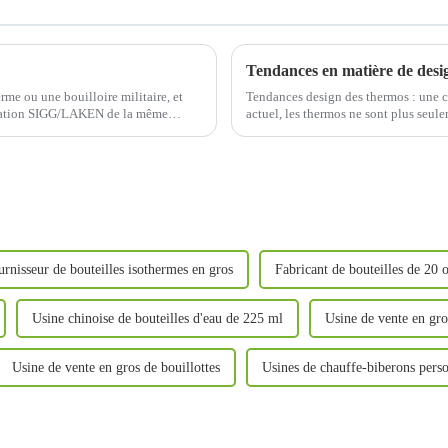
rme ou une bouilloire militaire, et
Tendances design des thermos : une c
viation SIGG/LAKEN de la même
actuel, les thermos ne sont plus seule
ont évolué vers un accessoire de mode
urnisseur de bouteilles isothermes en gros
Fabricant de bouteilles de 20 
Usine chinoise de bouteilles d'eau de 225 ml
Usine de vente en gro
Usine de vente en gros de bouillottes
Usines de chauffe-biberons perso