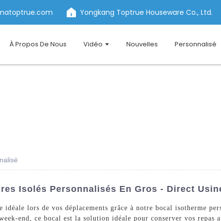
inatoptrue.com
Yongkang Toptrue Houseware Co., Ltd.
À Propos De Nous
Vidéo
Nouvelles
Personnalisé
nalisé
es Isolés Personnalisés En Gros - Direct Usin
re idéale lors de vos déplacements grâce à notre bocal isotherme p
 week-end, ce bocal est la solution idéale pour conserver vos repas 