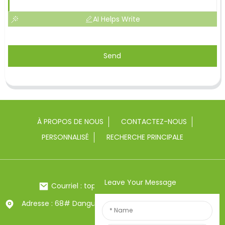
AI Helps Write
Send
À PROPOS DE NOUS
CONTACTEZ-NOUS
PERSONNALISÉ
RECHERCHE PRINCIPALE
Leave Your Message
Courriel : toptrue2@chinatoptrue.com
Adresse : 68# Dangui Road, ville de Yongkang, Zhejiang,
Chine