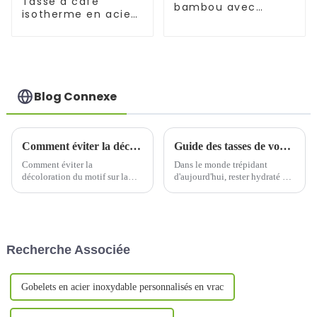
Tasse à café
bambou avec
isotherme en acier
couvercle
inoxydable 18 10
avec couvercle
Blog Connexe
Comment éviter la décoloration du motif sur la tasse thermos
Guide des tasses de voyage isothermes en métal de 20 oz avec poignée
Comment éviter la
Dans le monde trépidant
décoloration du motif sur la
d'aujourd'hui, rester hydraté et
tasse thermos 1. Comprendre
savourer ses boissons préférées
les raisons de la décoloration
en déplacement n'a jamais été
du motif sur la tasse thermos
aussi important. Que vous vous
1.1 Influence des facteurs
rendiez au travail, au travail ou
matérielsLa décoloration du
à l'université,
Recherche Associée
motif ...
Gobelets en acier inoxydable personnalisés en vrac