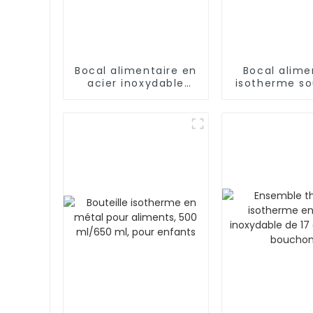
Bocal alimentaire en
Bocal alime
acier inoxydable
isotherme so
isolé sous vide de
en acier ino
500 ml avec cuillère
de 500 ml
et poignée
enfant