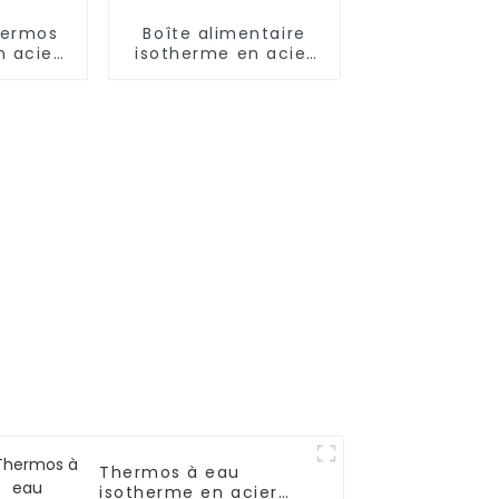
hermos
Boîte alimentaire
n acier
isotherme en acier
e 17 oz
inoxydable 1,2 L/1,5 L
chons
avec cuillère pliante
et poignée
Thermos à eau
isotherme en acier