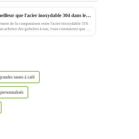
L'acier inoxydable 316 est-il meilleur que l'acier inoxydable 304 dans les gobelets à eau en acier inoxydable ?
vement de la comparaison entre l'acier inoxydable 316
us achetez des gobelets à eau, vous constaterez que de
ydable seront estampillés avec...
randes tasses à café
 personnalisés