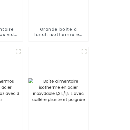
ntaire
Grande boîte à
us vide
lunch isotherme en
xydable
inox pour aliments
 pour
chauds/froids
s