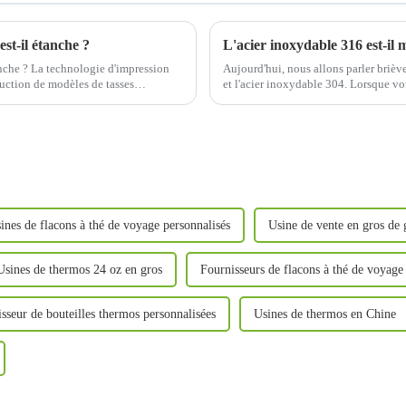
st-il étanche ?
nche ? La technologie d'impression
Aujourd'hui, nous allons parler briè
duction de modèles de tasses
et l'acier inoxydable 304. Lorsque vo
opriétés du matériau…
nombreux gobelets à eau en acier inox
ines de flacons à thé de voyage personnalisés
Usine de vente en gros de g
Usines de thermos 24 oz en gros
Fournisseurs de flacons à thé de voyage
sseur de bouteilles thermos personnalisées
Usines de thermos en Chine