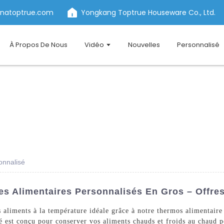
inatoptrue.com
Yongkang Toptrue Houseware Co., Ltd.
À Propos De Nous
Vidéo
Nouvelles
Personnalisé
onnalisé
s Alimentaires Personnalisés En Gros – Offres
s aliments à la température idéale grâce à notre thermos alimentai
é est conçu pour conserver vos aliments chauds et froids au chaud pe