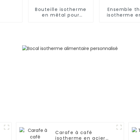
Bouteille isotherme
Ensemble t
en métal pour
isotherme e
aliments, 500
inoxydable d
ml/650 ml, pour
avec 3 bou
enfants
Carafe à café
c
isotherme en acier