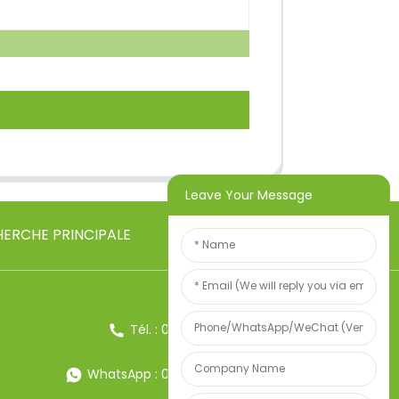
Leave Your Message
ERCHE PRINCIPALE
Tél. : 0086-13857957906
WhatsApp : 0086-13857957906