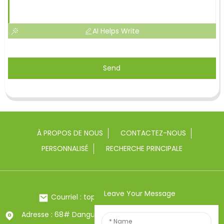
AI Helps Write
Send
À PROPOS DE NOUS
CONTACTEZ-NOUS
PERSONNALISÉ
RECHERCHE PRINCIPALE
Leave Your Message
Courriel : toptrue2@chinatoptrue.com
Adresse : 68# Dangui Road, ville de Yongkang, Zhejiang,