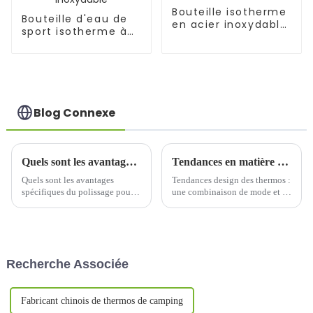
Bouteille isotherme
Bouteille d'eau de
en acier inoxydable
sport isotherme à
de 17 oz
double paroi en
acier inoxydable
Blog Connexe
Quels sont les avantages spécifiques du polissage pour les thermos ?
Tendances en matière de design thermos : une combinaison de mode et de praticité
Quels sont les avantages
Tendances design des thermos :
spécifiques du polissage pour
une combinaison de mode et de
les thermos ? 1. Améliorer les
praticitéSur le marché actuel,
performances d'isolation
les thermos ne sont plus
thermique 1.1 Réduire la
seulement un outil pour garder
conduction thermique Le
les boissons au chaud, ils ont
polissage peut améliorer
évolué vers un accessoire de
Recherche Associée
considérablement les
mode et un manifeste...
performances d'isolation
thermique ...
Fabricant chinois de thermos de camping