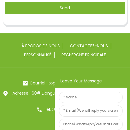
Send
À PROPOS DE NOUS
CONTACTEZ-NOUS
PERSONNALISÉ
RECHERCHE PRINCIPALE
Leave Your Message
Courriel : toptrue2@chinatoptrue.com
Adresse : 68# Dangui Road, ville de Yongkang, Zhejiang,
Chine
Tél. : 0086-13857957906