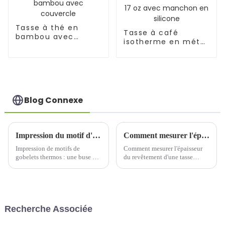
Tasse à thé en
Tasse à café
bambou avec
isotherme en métal
couvercle
de 17 oz avec
manchon en
silicone
Blog Connexe
Impression du motif d'une tasse thermos, un diamètre de buse de 0,4 mm est-il adapté ?
Comment mesurer l'épaisseur du revêtement d'une tasse thermos ?
Impression de motifs de
Comment mesurer l'épaisseur
gobelets thermos : une buse de
du revêtement d'une tasse
0,4 mm est-elle adaptée ? Sur le
isotherme ? Un guide complet
marché moderne de la
pour une détection précise.
personnalisation de gobelets
Dans le processus de
thermos, l'application de la
production et de contrôle
technologie d'impression se
qualité des tasses isothermes,
Recherche Associée
généralise. Pour…
l'épaisseur du revêtement est un
élément clé…