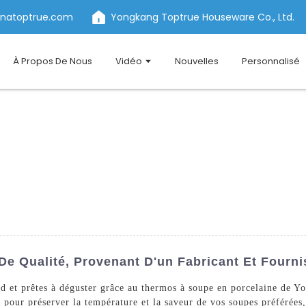
inatoptrue.com
Yongkang Toptrue Houseware Co., Ltd.
À Propos De Nous
Vidéo
Nouvelles
Personnalisé
e Qualité, Provenant D'un Fabricant Et Fourni
ud et prêtes à déguster grâce au thermos à soupe en porcelaine de
 pour préserver la température et la saveur de vos soupes préférées,