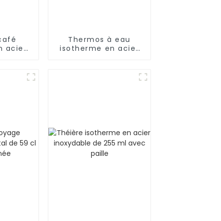
café
Thermos à eau
n acier
isotherme en acier
e 1,5 L
inoxydable avec
couvercle rabattable