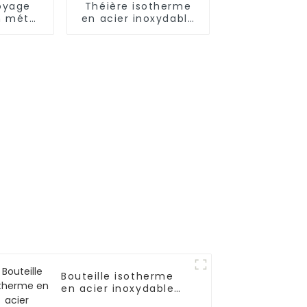
oyage
Théière isotherme
n métal
en acier inoxydable
avec
de 255 ml avec paille
e
Bouteille isotherme
en acier inoxydable
de 500 ml avec