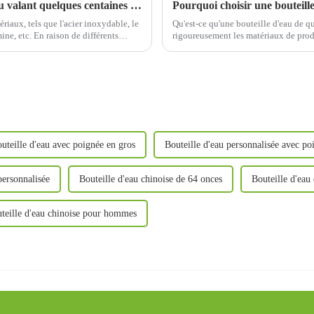
Qu'y a-t-il de mieux dans une bouteille d'eau valant quelques centaines de yuans qu'une bouteille d'eau valant des dizaines de yuans ?
Pourquoi choisir une bouteille
ériaux, tels que l'acier inoxydable, le
Qu'est-ce qu'une bouteille d'eau de qu
ine, etc. En raison de différents
rigoureusement les matériaux de prod
s, le prix...
production conformément aux normes 
uteille d'eau avec poignée en gros
Bouteille d'eau personnalisée avec po
 personnalisée
Bouteille d'eau chinoise de 64 onces
Bouteille d'eau
teille d'eau chinoise pour hommes