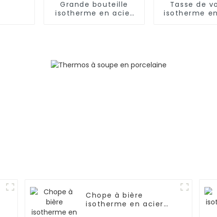
Grande bouteille
Tasse de v
isotherme en acier
isotherme e
inoxydable de 2 L
de 59 cl 
pour l'extérieur
poigné
Chope à bière
isotherme en acier
inoxydable de 17 oz