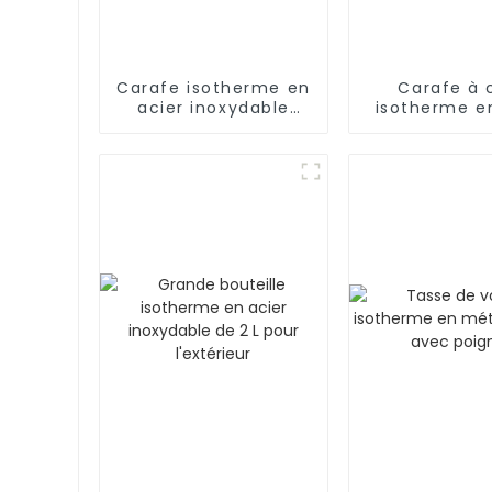
Carafe isotherme en
Carafe à 
acier inoxydable
isotherme e
avec thermos à café
inoxydable d
sous vide