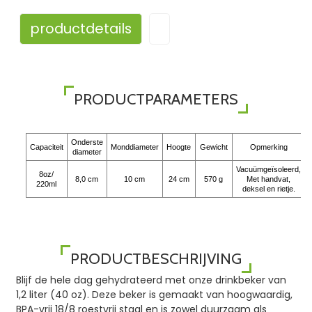
productdetails
PRODUCTPARAMETERS
Onderste
Capaciteit
Monddiameter
Hoogte
Gewicht
Opmerking
diameter
Vacuümgeïsoleerd,
8oz/
8,0 cm
10 cm
24 cm
570 g
Met handvat,
220ml
deksel en rietje.
PRODUCTBESCHRIJVING
Blijf de hele dag gehydrateerd met onze drinkbeker van
1,2 liter (40 oz). Deze beker is gemaakt van hoogwaardig,
BPA-vrij 18/8 roestvrij staal en is zowel duurzaam als