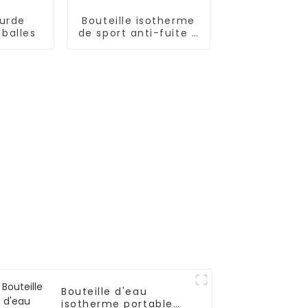
urde
Bouteille isotherme
 balles
de sport anti-fuite à
double paroi en
acier inoxydable
Bouteille d'eau
isotherme portable