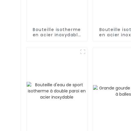
Bouteille isotherme
Bouteille is
en acier inoxydable
en acier ino
de 500 ml avec
18/8 pour l'e
infuseur