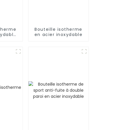
otherme
Bouteille isotherme
xydable
en acier inoxydable
xtérieur