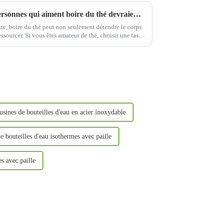
Quel type de tasse d’eau les personnes qui aiment boire du thé devraient-elles choisir ?
te, boire du thé peut non seulement détendre le corps
ressourcer. Si vous êtes amateur de thé, choisir une tasse
écier l'arôme de votre thé.
sines de bouteilles d'eau en acier inoxydable
e bouteilles d'eau isothermes avec paille
s avec paille