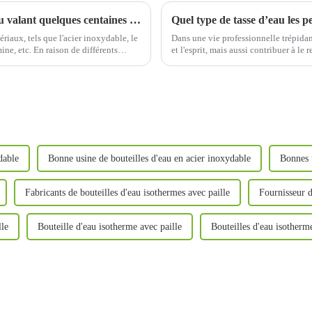
Qu'y a-t-il de mieux dans une bouteille d'eau valant quelques centaines de yuans qu'une bouteille d'eau valant des dizaines de yuans ?
ériaux, tels que l'acier inoxydable, le
Dans une vie professionnelle trépidan
ine, etc. En raison de différents
et l'esprit, mais aussi contribuer à le 
s, le prix...
d'eau adaptée permettra de mieux appr
dable
Bonne usine de bouteilles d'eau en acier inoxydable
Bonnes u
Fabricants de bouteilles d'eau isothermes avec paille
Fournisseur d
lle
Bouteille d'eau isotherme avec paille
Bouteilles d'eau isotherme