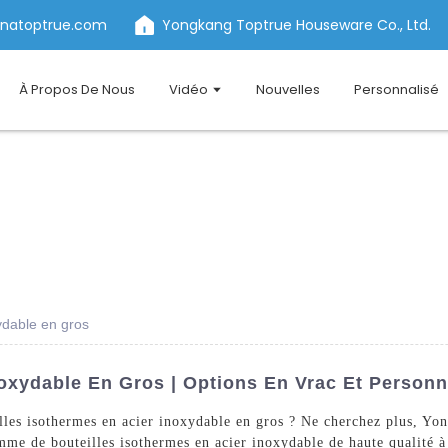
inatoptrue.com
Yongkang Toptrue Houseware Co., Ltd.
À Propos De Nous
Vidéo
Nouvelles
Personnalisé
ydable en gros
noxydable En Gros | Options En Vrac Et Personn
illes isothermes en acier inoxydable en gros ? Ne cherchez plus, 
e de bouteilles isothermes en acier inoxydable de haute qualité à 