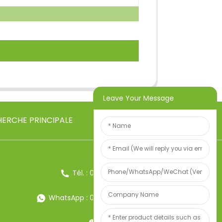
Leave Your Message
ERCHE PRINCIPALE
Tél. : 0086-13857957906
WhatsApp : 0086-13857957906