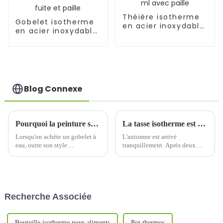
Théière isotherme
Gobelet isotherme
en acier inoxydable
en acier inoxydable
de 255 ml avec
de 40 oz avec
paille
couvercle anti-
fuite et paille
Blog Connexe
Pourquoi la peinture sur la surface de la tasse à eau commence-t-elle à se décoller après une courte période d'utilisation ?
La tasse isotherme est dotée d'un mécanisme caché. À l'ouverture, elle sera pleine de vieilles saletés.
Lorsqu'on achète un gobelet à
L'automne est arrivé
eau, outre son style
tranquillement. Après deux
fonctionnel, on devrait être
pluies automnales, les
davantage attiré par la couleur
températures ont nettement
du spray sur la surface. Un
baissé. Le soleil brille de tous
gobelet à eau d'une couleur qui
ses feux.
vous plaît peut révéler votre
Recherche Associée
personnalité…
Bouteille isotherme pour aliments
Pot thermos