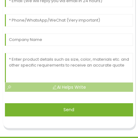
AI Helps Write
Send