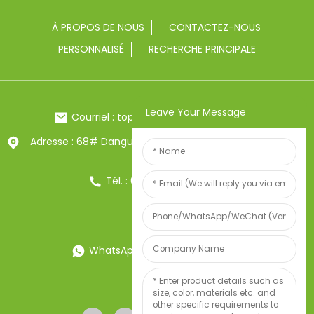
À PROPOS DE NOUS
CONTACTEZ-NOUS
PERSONNALISÉ
RECHERCHE PRINCIPALE
Leave Your Message
Courriel : toptrue2@chinatoptrue.com
Adresse : 68# Dangui Road, ville de Yongkang, Zhejiang,
Chine
Tél. : 0086-13857957906
WhatsApp : 0086-13857957906
Poids:34247497