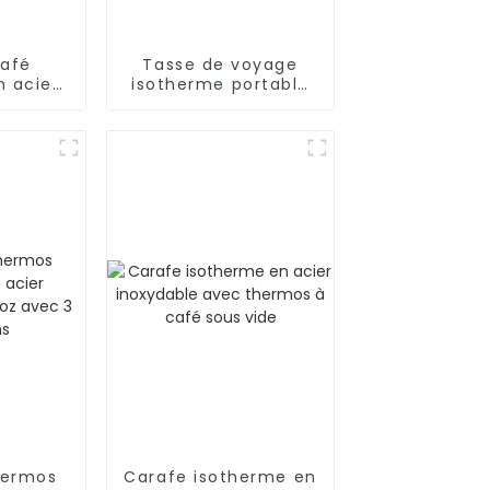
café
Tasse de voyage
n acier
isotherme portable
e 12 oz
avec poignée et
ée et
couvercle à paille
le
hermos
Carafe isotherme en