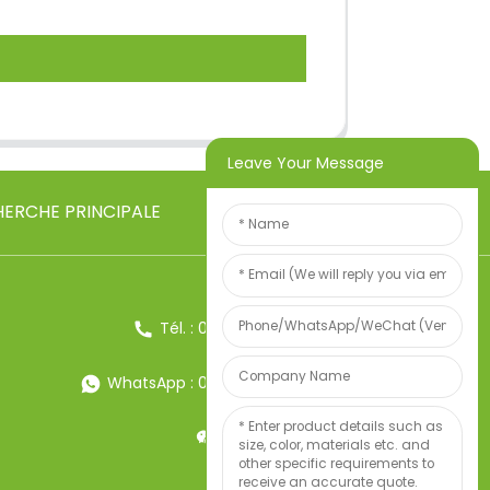
Leave Your Message
ERCHE PRINCIPALE
Tél. : 0086-13857957906
WhatsApp : 0086-13857957906
Poids:34247497