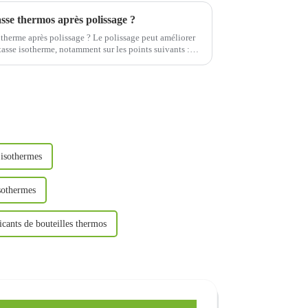
tasse thermos après polissage ?
sotherme après polissage ? Le polissage peut améliorer
tasse isotherme, notamment sur les points suivants :
 isothermes
isothermes
icants de bouteilles thermos