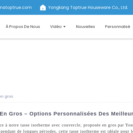
inatoptrue.com
Yongkang Toptrue Houseware Co., Ltd.
À Propos De Nous
Vidéo
Nouvelles
Personnalisé
en gros
En Gros – Options Personnalisées Des Meilleur
âce à notre tasse isotherme avec couvercle, proposée en gros par 
pendant de longues périodes, cette tasse isotherme est idéale pour 