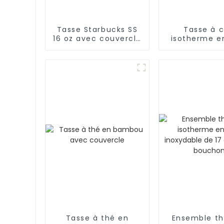
Tasse Starbucks SS
Tasse à 
16 oz avec couvercle
isotherme e
rabattable pour café
inoxydable d
avec poign
couverc
Tasse à thé en
Ensemble t