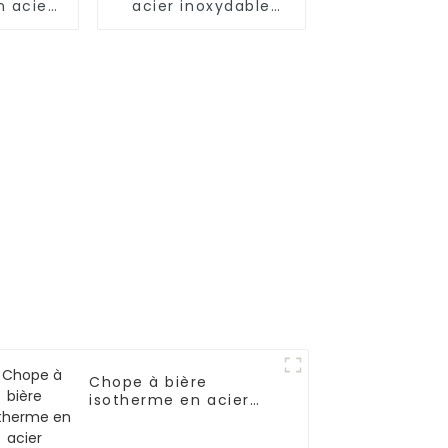
n acier
acier inoxydable
e 17 oz
avec thermos à café
chons
sous vide
Chope à bière
isotherme en acier
inoxydable de 17 oz
avec ouvre-bouteille