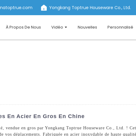
inatoptrue.com
Yongkang Toptrue Houseware Co., Ltd.
À Propos De Nous
Vidéo
Nouvelles
Personnalisé
les En Acier En Gros En Chine
té, vendue en gros par Yongkang Toptrue Houseware Co., Ltd. ! Cett
de vos déplacements. Fabriquée en acier inoxydable de haute qualité,