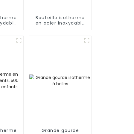
otherme
Bouteille isotherme
xydable
en acier inoxydable
 avec
18/8 pour l'extérieur
r
otherme
Grande gourde