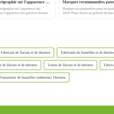
Quels sont les effets de la peinture et de la sérigraphie sur l’apparence de la tasse thermos ?
 sérigraphie sur l'apparence des
Marques recommandées pour les gobele
 sur l'apparence des gobelets thermos
2024. Pour choisir un gobelet thermos
principaux atouts du produit. Tout 
Fabricant de flacons et de thermos
Fabricants de bouteilles et de thermo
e de flacons et de thermos
Usines de flacons et de thermos
Fabric
Fournisseur de bouteilles isothermes Thermos