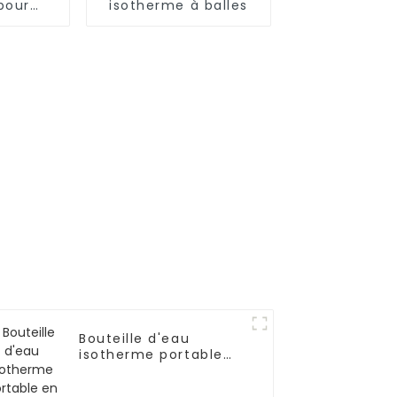
pour
isotherme à balles
 500
 pour
s
Bouteille d'eau
isotherme portable
en acier inoxydable
de 20 oz avec