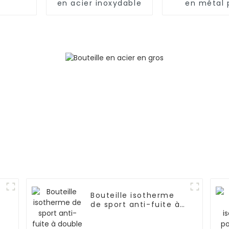
en acier inoxydable
en métal 
aliments,
ml/650 ml,
enfant
n
Bouteille isotherme
de sport anti-fuite à
double paroi en acier
inoxydable