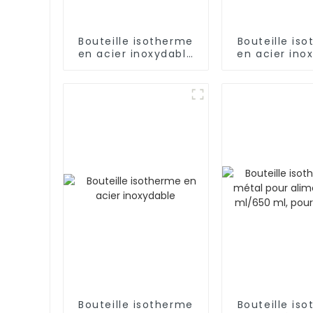
Bouteille isotherme
Bouteille is
en acier inoxydable
en acier ino
de 17 oz
de 500 ml
infuseu
Bouteille isotherme
Bouteille is