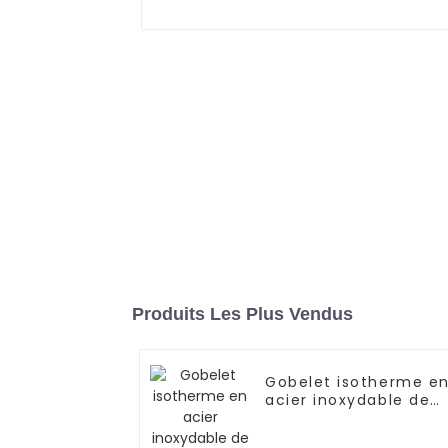
Produits Les Plus Vendus
Gobelet isotherme e
acier inoxydable de
1 200 ml avec paille
pour voiture