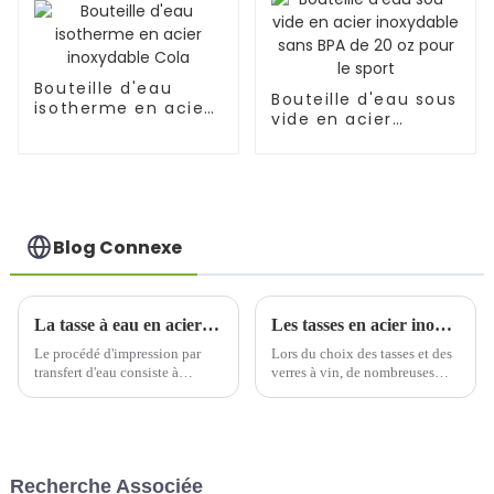
Bouteille d'eau
Bouteille d'eau sous
isotherme en acier
vide en acier
inoxydable Cola
inoxydable sans BPA
de 20 oz pour le
sport
Blog Connexe
La tasse à eau en acier inoxydable avec revêtement en poudre peut-elle être utilisée pour l'impression par transfert d'eau ?
Les tasses en acier inoxydable présentent de nombreux avantages, c'est incroyable
Le procédé d'impression par
Lors du choix des tasses et des
transfert d'eau consiste à
verres à vin, de nombreuses
adsorber le film floral imprimé
personnes se concentreront sur
après contact avec le produit à
une tasse en verre qui semble
travers l'eau, puis à le cuire à
propre et transparente, car elle a
haute température pour former
non seulement l'air plus propre
un bon effet de motif.
qu'une tasse en acier
Recherche Associée
inoxydable, mais n'a pas non