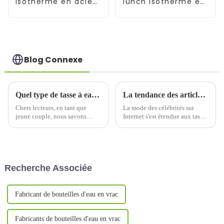
isotherme en acier
lunch isotherme en
inoxydable Cola
inox pour aliments
chauds/froids
Blog Connexe
Quel type de tasse à eau est le plus approprié comme cadeau pour les couples ?
La tendance des articles de mode des célébrités sur Internet s'est étendue aux tasses thermos
Chers lecteurs, en tant que
La mode des célébrités sur
jeune couple, nous savons
Internet s'est étendue aux tasses
combien le choix d'un cadeau
isothermes. Cet hiver, une tasse
de Saint-Valentin est important.
isotherme a explosé sur le
Aujourd'hui, nous souhaitons
marché nord-américain. À
partager avec vous nos
première vue, cette tasse
réflexions et nos avis sur le
isotherme semble banale…
Recherche Associée
choix du meilleur verre à eau…
Fabricant de bouteilles d'eau en vrac
Fabricants de bouteilles d'eau en vrac