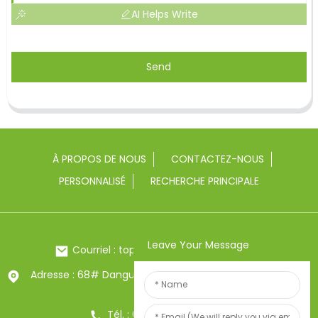
AI Helps Write
Send
À PROPOS DE NOUS
CONTACTEZ-NOUS
PERSONNALISÉ
RECHERCHE PRINCIPALE
Leave Your Message
Courriel : toptrue2@chinatoptrue.com
Adresse : 68# Dangui Road, ville de Yongkang, Zhejiang,
Chine
Tél. : 0086-13857957906