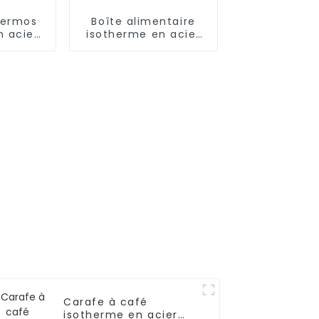
hermos
Boîte alimentaire
n acier
isotherme en acier
e 17 oz
inoxydable 1,2 L/1,5 L
chons
avec cuillère pliante
et poignée
Carafe à café
isotherme en acier