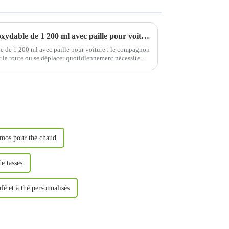
Gobelet isotherme en acier inoxydable de 1 200 ml avec paille pour voiture : le compagnon de voyage idéal
e de 1 200 ml avec paille pour voiture : le compagnon
r la route ou se déplacer quotidiennement nécessite
e conserver votre boisson...
rmos pour thé chaud
e tasses
fé et à thé personnalisés