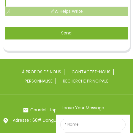
AI Helps Write
Send
À PROPOS DE NOUS
CONTACTEZ-NOUS
PERSONNALISÉ
RECHERCHE PRINCIPALE
Leave Your Message
Courriel : toptrue2@chinatoptrue.com
Adresse : 68# Dangui Road, ville de Yongkang, Zhejiang,
Chine