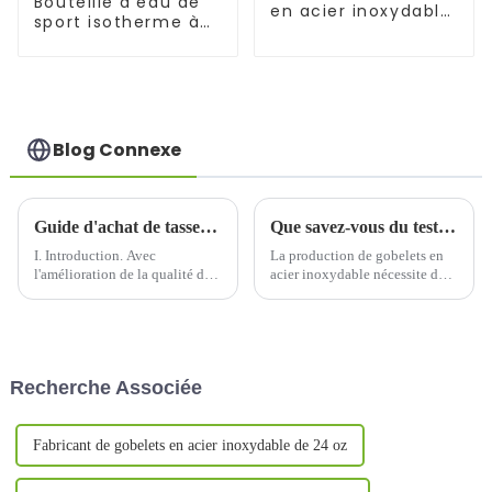
Bouteille d'eau de
en acier inoxydable
sport isotherme à
de 17 oz
double paroi en
acier inoxydable
Blog Connexe
Guide d'achat de tasses thermos : où trouver la meilleure source ?
Que savez-vous du test au brouillard salin des gobelets en acier inoxydable ?
I. Introduction. Avec
La production de gobelets en
l'amélioration de la qualité de
acier inoxydable nécessite de
vie, les gobelets isothermes
nombreuses expériences, parmi
sont devenus indispensables au
lesquelles les tests au
quotidien. Si vous envisagez
brouillard salin sont essentiels.
de créer une entreprise,
Pourquoi les gobelets en acier
recherchez une source
inoxydable doivent-ils être
Recherche Associée
d'approvisionnement de
testés ?
qualité…
Fabricant de gobelets en acier inoxydable de 24 oz