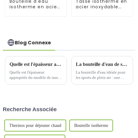
Bouteille d'eau
Tasse isotherme en
isotherme en acier
acier inoxydable
inoxydable Cola
18/10 avec
couvercle
Blog Connexe
Quelle est l'épaisseur appropriée du modèle de tasse thermos imprimé en 3D ?
La bouteille d'eau de sport en plein air qui vaut la peine d'être possédée
Quelle est l'épaisseur
La bouteille d'eau idéale pour
appropriée du modèle de tasse
les sports de plein air : une
thermos imprimé en 3D ? 1.
bouteille isotherme en acier
Facteurs affectant l'épaisseur du
inoxydable de 1 134 ml. Dans
modèle de tasse thermos
le monde des sports de plein
imprimé en 3D 1.1 Propriétés
air, rester hydraté est crucial.
du matériauLe matériau est l'un
Que vous pratiquiez la
Recherche Associée
des...
randonnée, le vélo ou la
pratique d'un sport de plein air,
…
Thermos pour déjeuner chaud
Bouteille isotherme