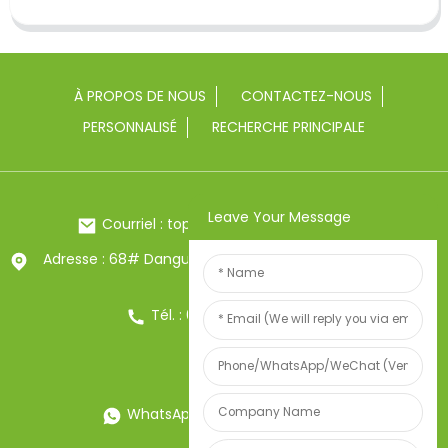
À PROPOS DE NOUS
CONTACTEZ-NOUS
PERSONNALISÉ
RECHERCHE PRINCIPALE
Leave Your Message
Courriel : toptrue2@chinatoptrue.com
Adresse : 68# Dangui Road, ville de Yongkang, Zhejiang,
Chine
Tél. : 0086-13857957906
WhatsApp : 0086-13857957906