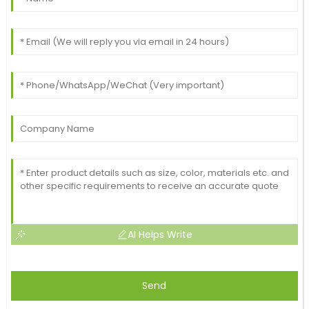
AI Helps Write
Send