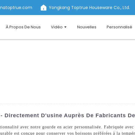
inatoptrue.com
Yongkang Toptrue Houseware Co., Ltd.
À Propos De Nous
Vidéo
Nouvelles
Personnalisé
 - Directement D'usine Auprès De Fabricants D
nctionnalité avec notre gourde en acier personnalisée. Fabriquée ave
urable est conçue pour conserver vos boissons préférées à la tempé