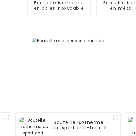
Bouteille isotherme
Bouteille is
en acier inoxydable
en métal 
aliments,
ml/650 ml,
enfant
n
Bouteille isotherme
de sport anti-fuite à
double paroi en acier