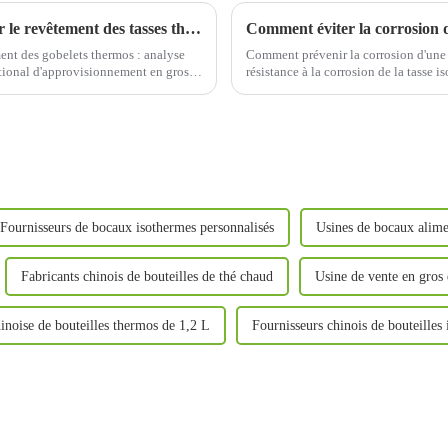
L'influence de la température de cuisson sur le revêtement des tasses thermos
Comment éviter la corrosion d
ment des gobelets thermos : analyse
Comment prévenir la corrosion d'une 
ational d'approvisionnement en gros
résistance à la corrosion de la tasse 
rmos sont un...
certaines précautions restent à pren
Fournisseurs de bocaux isothermes personnalisés
Usines de bocaux alime
Fabricants chinois de bouteilles de thé chaud
Usine de vente en gros 
inoise de bouteilles thermos de 1,2 L
Fournisseurs chinois de bouteilles 