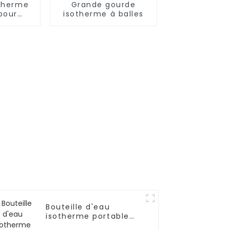
otherme
Grande gourde
pour
isotherme à balles
 500
 pour
s
Bouteille d'eau
isotherme portable
en acier inoxydable