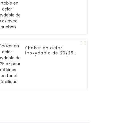
de 20 oz avec
bouchon
Shaker en acier
inoxydable de 20/25
oz pour protéines
avec fouet
métallique