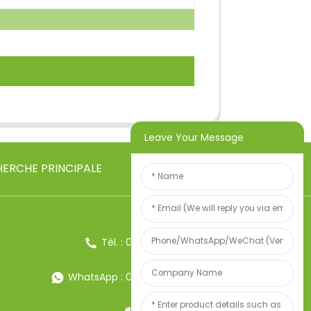
Leave Your Message
ERCHE PRINCIPALE
Tél. : 0086-13857957906
WhatsApp : 0086-13857957906