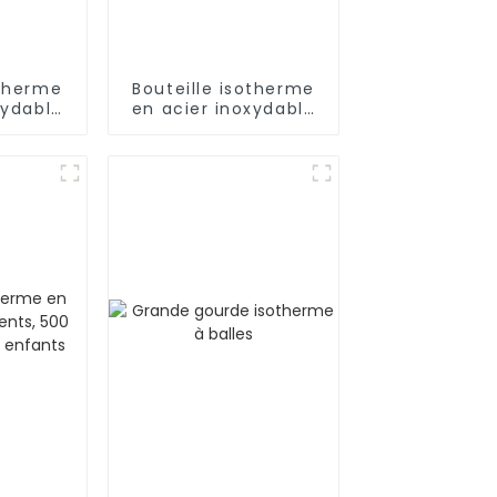
otherme
Bouteille isotherme
xydable
en acier inoxydable
 avec
18/8 pour l'extérieur
r