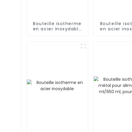
Bouteille isotherme
Bouteille is
en acier inoxydable
en acier ino
de 17 oz
de 500 ml
infuseu