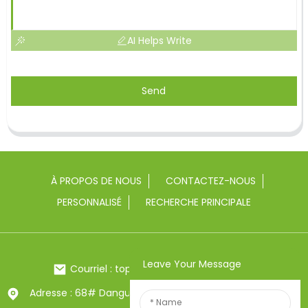
AI Helps Write
Send
À PROPOS DE NOUS
CONTACTEZ-NOUS
PERSONNALISÉ
RECHERCHE PRINCIPALE
Leave Your Message
Courriel : toptrue2@chinatoptrue.com
Adresse : 68# Dangui Road, ville de Yongkang, Zhejiang,
Chine