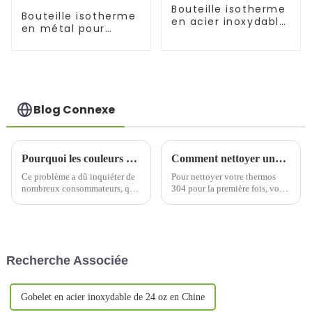
Bouteille isotherme
Bouteille isotherme
en acier inoxydable
en métal pour
de 500 ml avec
aliments, 500
infuseur
ml/650 ml, pour
enfants
Blog Connexe
Pourquoi les couleurs des verres à eau blanche achetés en même temps sont-elles évidemment différentes ?
Comment nettoyer une tasse à eau en acier inoxydable 304
Ce problème a dû inquiéter de
Pour nettoyer votre thermos
nombreux consommateurs, qui
304 pour la première fois, vous
ont dû recevoir diverses
pouvez utiliser du vinaigre
explications de la part de
blanc. Versez d'abord le
divers services clients. Certains
vinaigre blanc dans le thermos,
consommateurs sont très
puis couvrez la bouteille et
tolérants et l'acceptent car…
secouez-la de haut en bas.
Recherche Associée
Gobelet en acier inoxydable de 24 oz en Chine