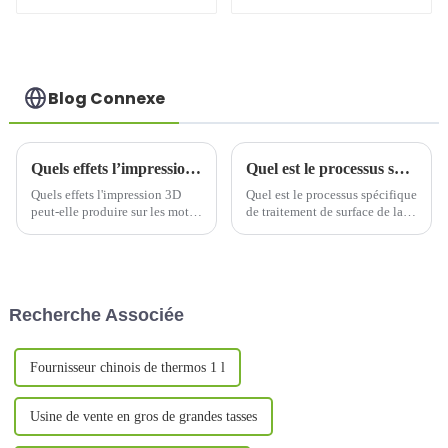
inoxydable Cola
inox pour aliments
chauds/froids
Blog Connexe
Quels effets l’impression 3D peut-elle produire sur les motifs des gobelets thermos ?
Quel est le processus spécifique de traitement de surface de la tasse thermos ?
Quels effets l'impression 3D
Quel est le processus spécifique
peut-elle produire sur les motifs
de traitement de surface de la
des gobelets thermos ?Sur le
tasse thermos ? 1. Préparation
marché de la personnalisation
avant le traitement de surface
des gobelets thermos,
1.1 Sélection et inspection des
l'application de la technologie
matériaux Le processus de
d'impression 3D se généralise
traitement de surface de la tasse
Recherche Associée
de plus en plus.
thermos a ...
Fournisseur chinois de thermos 1 l
Usine de vente en gros de grandes tasses