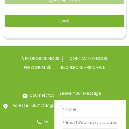
Send
À PROPOS DE NOUS
CONTACTEZ-NOUS
PERSONNALISÉ
RECHERCHE PRINCIPALE
Leave Your Message
Courriel : toptrue2@chinatoptrue.com
Adresse : 68# Dangui Road, ville de Yongkang, Zhejiang,
Chine
Tél. : 0086-13857957906