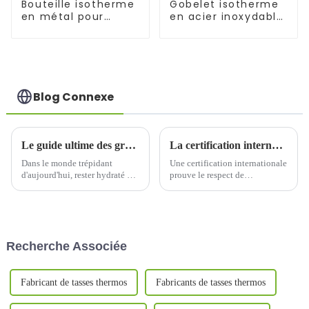
Bouteille isotherme
Gobelet isotherme
en métal pour
en acier inoxydable
aliments, 500
de 1 200 ml avec
ml/650 ml, pour
paille pour voiture
enfants
Blog Connexe
Le guide ultime des grandes bouteilles d'eau thermos en acier inoxydable de 2 L pour les aventures en plein air
La certification internationale prouve le respect de l'environnement des thermos
Dans le monde trépidant
Une certification internationale
d'aujourd'hui, rester hydraté est
prouve le respect de
plus important que jamais,
l'environnement des thermosÀ
surtout pour les familles qui
l'ère actuelle de sensibilisation
aiment explorer les grands
croissante à l'environnement,
espaces. Que vous soyez en
les consommateurs accordent
randonnée, en camping ou en
de plus en plus d'attention
Recherche Associée
vacances,…
aux...
Fabricant de tasses thermos
Fabricants de tasses thermos