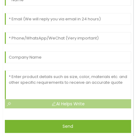
AI Helps Write
Send