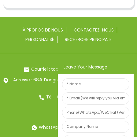
À PROPOS DE NOUS
CONTACTEZ-NOUS
PERSONNALISÉ
RECHERCHE PRINCIPALE
Leave Your Message
Courriel : toptrue2@chinatoptrue.com
Adresse : 68# Dangui Road, ville de Yongkang, Zhejiang,
Chine
Tél. : 0086-13857957906
WhatsApp : 0086-13857957906