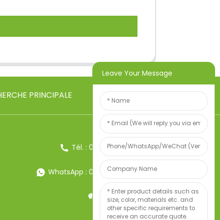
Leave Your Message
ERCHE PRINCIPALE
Tél. : 0086-13857957906
WhatsApp : 0086-13857957906
Poids:34247497