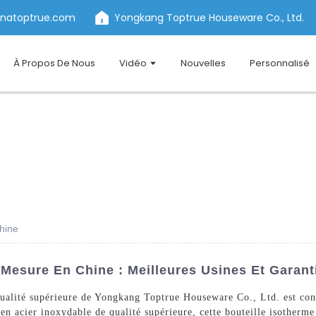
inatoptrue.com
Yongkang Toptrue Houseware Co., Ltd.
À Propos De Nous
Vidéo
Nouvelles
Personnalisé
Chine
 Mesure En Chine : Meilleures Usines Et Garant
qualité supérieure de Yongkang Toptrue Houseware Co., Ltd. est co
en acier inoxydable de qualité supérieure, cette bouteille isotherme