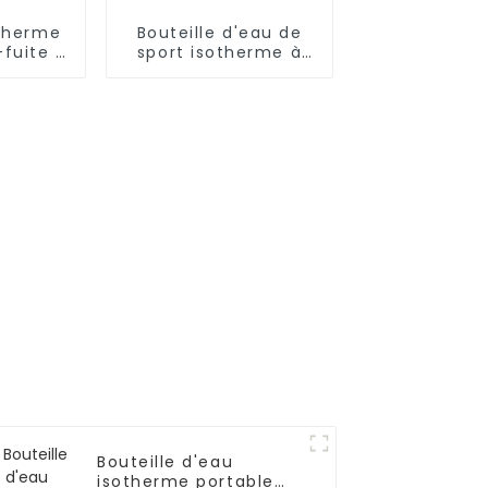
otherme
Bouteille d'eau de
-fuite à
sport isotherme à
oi en
double paroi en
dable
acier inoxydable
Bouteille d'eau
isotherme portable