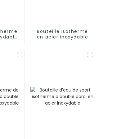
otherme
Bouteille isotherme
xydable
en acier inoxydable
xtérieur