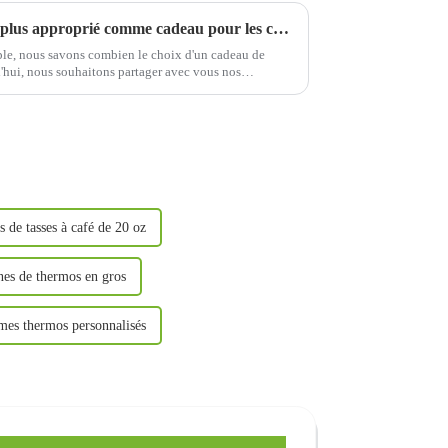
Quel type de tasse à eau est le plus approprié comme cadeau pour les couples ?
uple, nous savons combien le choix d'un cadeau de
d'hui, nous souhaitons partager avec vous nos
u meilleur verre à eau…
s de tasses à café de 20 oz
nes de thermos en gros
rmes thermos personnalisés