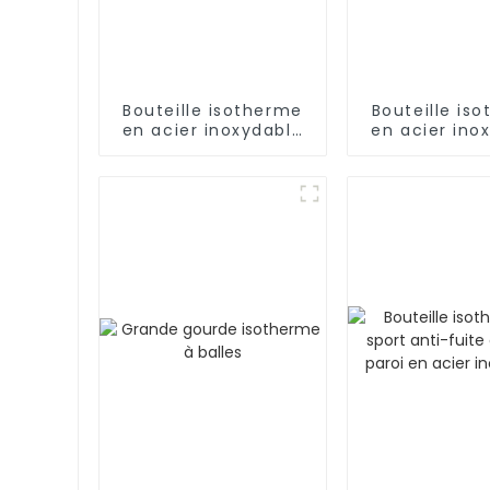
Bouteille isotherme
Bouteille is
en acier inoxydable
en acier ino
de 500 ml avec
18/8 pour l'e
infuseur