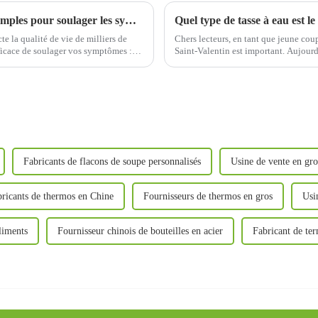
Tasses thermos et insomnie : des solutions simples pour soulager les symptômes de l'insomnie
e la qualité de vie de milliers de
Chers lecteurs, en tant que jeune co
fficace de soulager vos symptômes :…
Saint-Valentin est important. Aujour
réflexions et nos avis sur le choix d
Fabricants de flacons de soupe personnalisés
Usine de vente en gro
ricants de thermos en Chine
Fournisseurs de thermos en gros
Usi
liments
Fournisseur chinois de bouteilles en acier
Fabricant de te