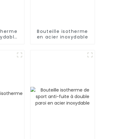
otherme
Bouteille isotherme
xydable
en acier inoxydable
xtérieur