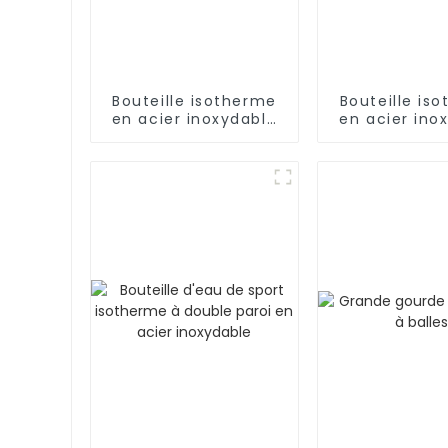
Bouteille isotherme
Bouteille is
en acier inoxydable
en acier ino
de 500 ml avec
18/8 pour l'e
infuseur