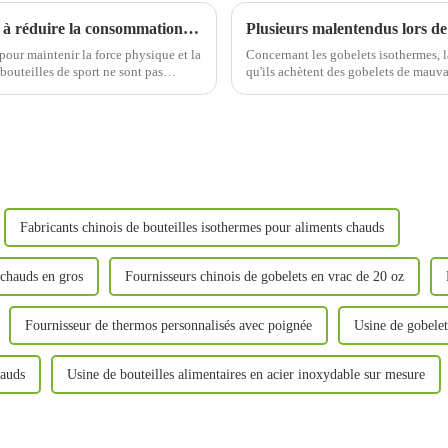
Comment les bouteilles de sport aident-elles à réduire la consommation d’énergie lors des sports de plein air ?
Plusieurs malentendus lors de
l pour maintenir la force physique et la
Concernant les gobelets isothermes, 
 bouteilles de sport ne sont pas
qu'ils achètent des gobelets de mauva
quelques idées reçues concernant l'ac
Fabricants chinois de bouteilles isothermes pour aliments chauds
 chauds en gros
Fournisseurs chinois de gobelets en vrac de 20 oz
Fournisseur de thermos personnalisés avec poignée
Usine de gobelet
hauds
Usine de bouteilles alimentaires en acier inoxydable sur mesure