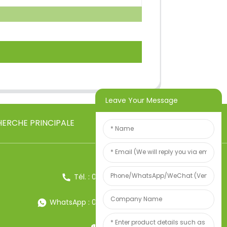
Leave Your Message
ERCHE PRINCIPALE
Tél. : 0086-13857957906
WhatsApp : 0086-13857957906