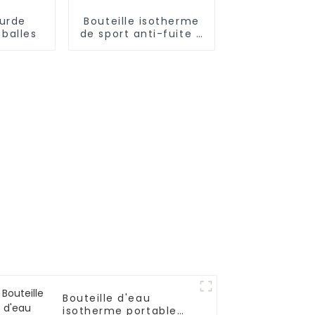
urde
Bouteille isotherme
 balles
de sport anti-fuite à
double paroi en
acier inoxydable
Bouteille d'eau
isotherme portable