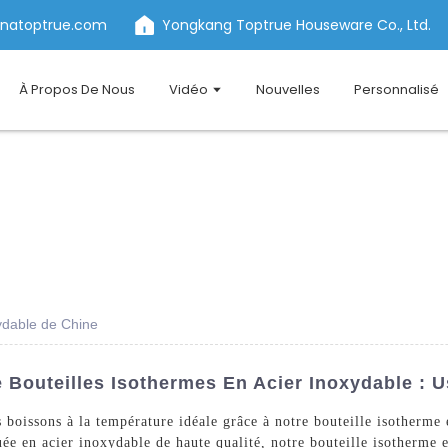
inatoptrue.com
Yongkang Toptrue Houseware Co., Ltd.
À Propos De Nous
Vidéo
Nouvelles
Personnalisé
xydable de Chine
 Bouteilles Isothermes En Acier Inoxydable : U
 boissons à la température idéale grâce à notre bouteille isotherme
 en acier inoxydable de haute qualité, notre bouteille isotherme 