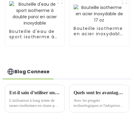
pendant 24 h
Bouteille isotherme
Bouteille d'eau de
en acier inoxydable
sport isotherme à
de 17 oz
double paroi en
acier inoxydable
Blog Connexe
Est-il sain d’utiliser une tasse thermos en titane pur pour préparer du thé pendant une longue période ?
Quels sont les avantages pratiques de la conception intelligente des bouteilles de sport ?
L'utilisation à long terme de
Avec les progrès
tasses isothermes en titane pur
technologiques et l'adoption
pour la préparation du thé, et
d'un mode de vie sain, la
notamment son impact sur la
conception des bouteilles de
santé, est une question
sport intègre constamment des
complexe impliquant la
éléments intelligents. Ces
science des matériaux, les
conceptions intelligentes