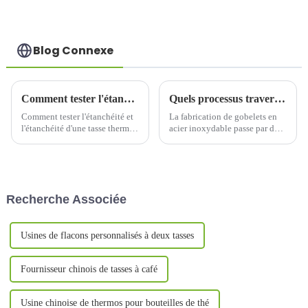
Blog Connexe
Comment tester l'étanchéité et l'étanchéité d'une tasse thermos
Quels processus traverse une tasse à eau en acier inoxydable, de la production à la livraison ?
Comment tester l'étanchéité et
La fabrication de gobelets en
l'étanchéité d'une tasse thermos
acier inoxydable passe par de
pour garantir la sécurité des
multiples étapes, de la
boissons ? L'étanchéité et
préparation des matières
l'étanchéité d'une tasse thermos
premières à la livraison du
sont un indicateur clé pour
produit fini. Chaque étape a un
garantir la sécurité des
impact sur la qualité et les
Recherche Associée
boissons.
performances…
Usines de flacons personnalisés à deux tasses
Fournisseur chinois de tasses à café
Usine chinoise de thermos pour bouteilles de thé