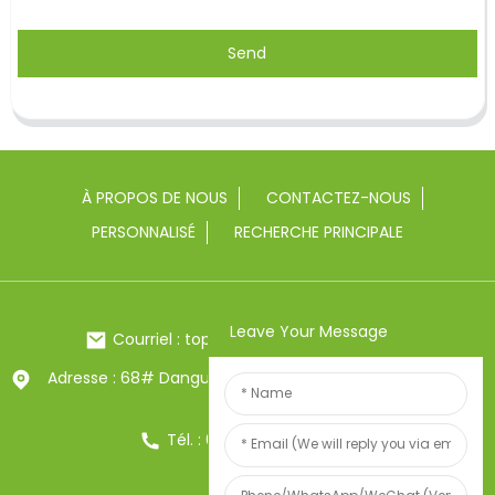
Send
À PROPOS DE NOUS
CONTACTEZ-NOUS
PERSONNALISÉ
RECHERCHE PRINCIPALE
Leave Your Message
Courriel : toptrue2@chinatoptrue.com
Adresse : 68# Dangui Road, ville de Yongkang, Zhejiang,
Chine
Tél. : 0086-13857957906