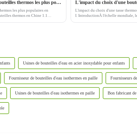
Quelles sont les couleurs et les modèles de bouteilles thermos les plus populaires en Chine ?
thermos les plus populaires en
L'impact du choix d'une tasse thermos
uteilles thermos en Chine 1.1
I. IntroductionÀ l'échelle mondiale, 
oupes de consommateurs...
plus grave, entraînant d'énormes impa
nfants
Usines de bouteilles d'eau en acier inoxydable pour enfants
Fournisseur de bouteilles d'eau isothermes en paille
Fournisseurs de
ne
Usines de bouteilles d'eau isothermes en paille
Bon fabricant de 
ble