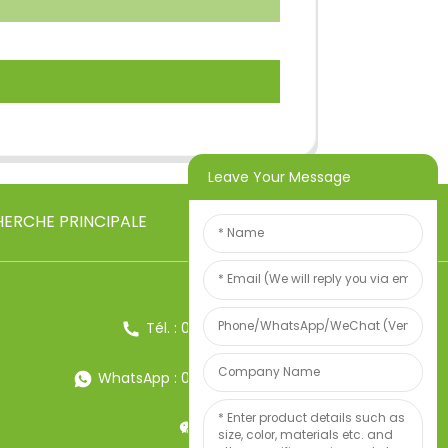
Leave Your Message
ERCHE PRINCIPALE
Tél. : 0086-13857957906
WhatsApp : 0086-13857957906
Poids:34247497