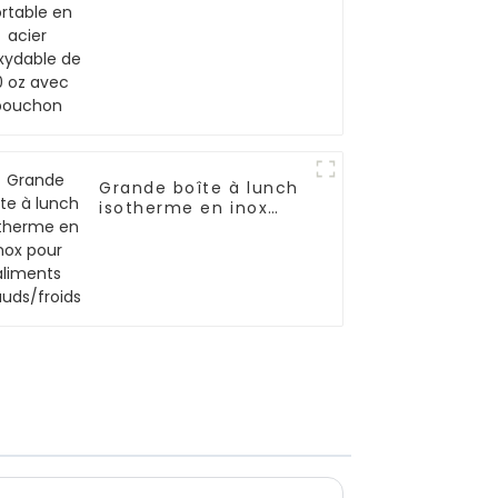
de 20 oz avec
bouchon
Grande boîte à lunch
isotherme en inox
pour aliments
chauds/froids