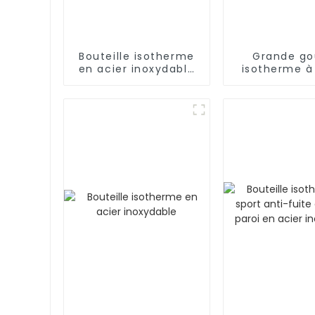
Bouteille isotherme
Grande go
en acier inoxydable
isotherme à
de 500 ml avec
infuseur