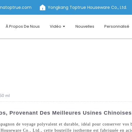
inatoptrue.com
Yongkang Toptrue Houseware Co., Ltd.
À Propos De Nous
Vidéo
Nouvelles
Personnalisé
350 ml
os, Provenant Des Meilleures Usines Chinoises
pagnon de voyage polyvalent et durable, idéal pour conserver vos b
ouseware Co., Ltd., cette bouteille isotherme est fabriquée en acie