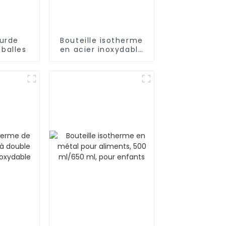
urde
Bouteille isotherme
 balles
en acier inoxydable
18/8 pour l'extérieur