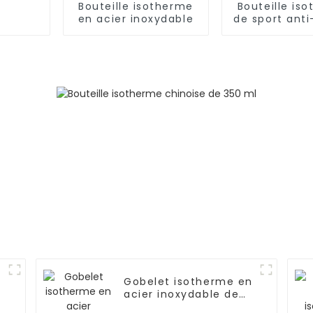
Bouteille isotherme
Bouteille is
en acier inoxydable
de sport anti
double par
acier inoxy
Gobelet isotherme en
acier inoxydable de
1 200 ml avec paille