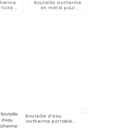
otherme
Bouteille isotherme
-fuite à
en métal pour
oi en
aliments, 500
dable
ml/650 ml, pour
enfants
Bouteille d'eau
isotherme portable
en acier inoxydable