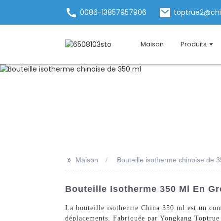
0086-13857957906
toptrue2@ch
Maison
Produits
>>
Maison
Bouteille isotherme chinoise de 
Bouteille Isotherme 350 Ml En Gr
La bouteille isotherme China 350 ml est un com
déplacements. Fabriquée par Yongkang Toptrue H