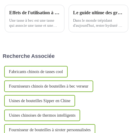
Effets de l'utilisation à long terme des gobelets
Le guide ultime des grandes bouteilles d'eau thermos en acier inoxydable de 2 L pour les aventures en plein air
Une tasse à bec est une tasse
Dans le monde trépidant
qui associe une tasse et une
d'aujourd'hui, rester hydraté est
paille. Grâce à son étanchéité
plus important que jamais,
optimale, son matériau plus
surtout pour les familles qui
léger et sa manipulation aisée,
aiment explorer les grands
ce type de tasse est souvent
espaces. Que vous soyez en
utilisé par les bébés de plus de
randonnée, en camping ou en
Recherche Associée
6 mois pour boire…
vacances,…
Fabricants chinois de tasses cool
Fournisseurs chinois de bouteilles à bec verseur
Usines de bouteilles Sipper en Chine
Usines chinoises de thermos intelligents
Fournisseur de bouteilles à siroter personnalisées