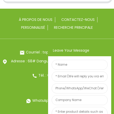
À PROPOS DE NOUS
CONTACTEZ-NOUS
PERSONNALISÉ
RECHERCHE PRINCIPALE
Leave Your Message
Courriel : toptrue2@chinatoptrue.com
Adresse : 68# Dangui Road, ville de Yongkang, Zhejiang,
Chine
Tél. : 0086-13857957906
WhatsApp : 0086-13857957906
Poids:34247497