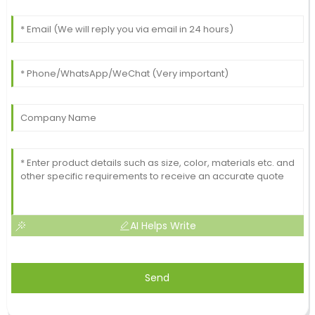
AI Helps Write
Send