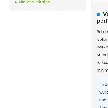
Ähnliche Beiträge
V
per
Bei d
Isoli
heiß 
Stund
forts
minim
Im J
wurd
und 
Ausf