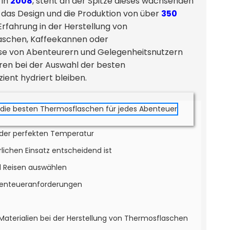
 in
2008
, steht an der Spitze dieses wachsenden
, das Design und die Produktion von über
350
rfahrung in der Herstellung von
schen, Kaffeekannen oder
isse von Abenteurern und Gelegenheitsnutzern
oren bei der Auswahl der besten
zient hydriert bleiben.
f der perfekten Temperatur
rlichen Einsatz entscheidend ist
d Reisen auswählen
 Abenteueranforderungen
aterialien bei der Herstellung von Thermosflaschen