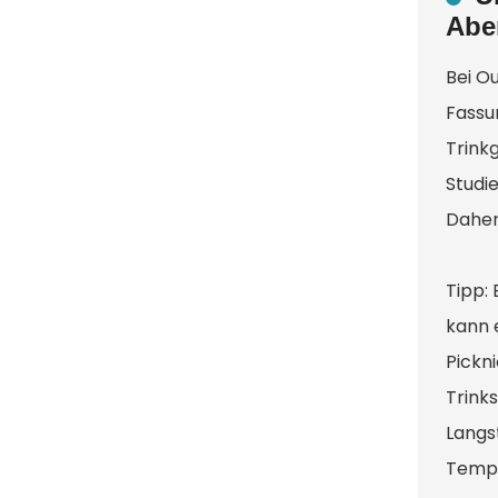
Abe
Bei O
Fassu
Trinkg
Studi
Daher 
Tipp: 
kann 
Pickn
Trink
Langs
Tempe