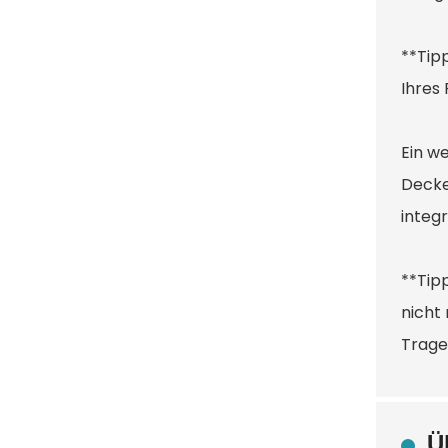
**Tip
Ihres
Ein w
Decke
integ
**Tip
nicht
Trage
Ü