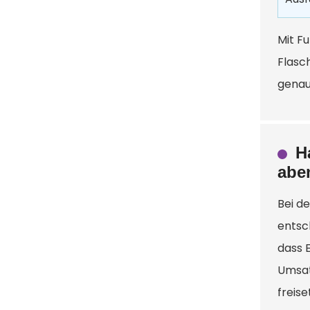
Mit F
Flasch
genau
H
abe
Bei d
entsc
dass 
Umsat
freis