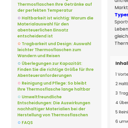
antre
Thermosflaschen Ihre Getränke auf
Markt
der perfekten Temperatur
Type
Haltbarkeit ist wichtig: Warum die
Sport
Materialauswahl für den
Leben
abenteuerlichen Einsatz
gleic
entscheidend ist
Thermo
Tragbarkeit und Design: Auswahl
leichter Thermosflaschen zum
Wandern und Reisen
Inhal
Überlegungen zur Kapazität:
Finden Sie die richtige Größe für Ihre
1 Vort
Abenteueranforderungen
Reinigung und Pflege: So bleibt
2 Halt
Ihre Thermosflasche lange haltbar
3 Tra
Umweltfreundliche
4 Über
Entscheidungen: Die Auswirkungen
nachhaltiger Materialien bei der
5 Rein
Herstellung von Thermosflaschen
6 umwe
FAQS