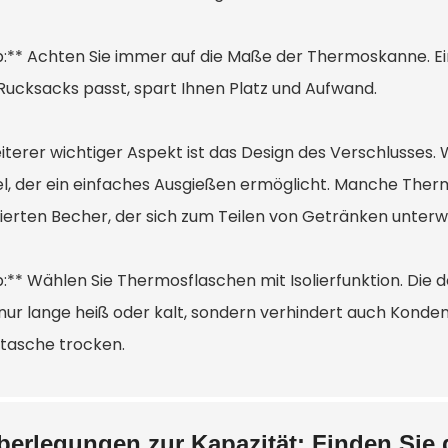
p:** Achten Sie immer auf die Maße der Thermoskanne. Ei
 Rucksacks passt, spart Ihnen Platz und Aufwand.
eiterer wichtiger Aspekt ist das Design des Verschlusses.
l, der ein einfaches Ausgießen ermöglicht. Manche Ther
rierten Becher, der sich zum Teilen von Getränken unterw
p:** Wählen Sie Thermosflaschen mit Isolierfunktion. Di
 nur lange heiß oder kalt, sondern verhindert auch Konden
tasche trocken.
berlegungen zur Kapazität: Finden Sie d