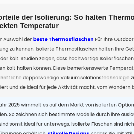
orteile der Isolierung: So halten Therm
fekten Temperatur
er Auswahl der
beste Thermosflaschen
Für Ihre Outdoor-
erung zu kennen. Isolierte Thermosflaschen halten Ihre G
oder kalt. Studien zeigen, dass hochwertige Isolierflasch
en kalt halten können. Diese bemerkenswerte Temperaturb
chrittliche doppelwandige Vakuumisolationstechnologie 
iert und sie ideal für jede Aktivität macht, vom Wandern 
ahr 2025 wimmelt es auf dem Markt von isolierten Option
en. So zeichnen sich bestimmte Modelle durch ihre ausla
sind somit ideal für unterwegs. Isolierte Flaschen sind nich
ührungen erhältlich.
stilvolle Designs
, sodass Sie mit Sti