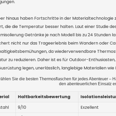
gungen.
er hinaus haben Fortschritte in der Materialtechnologie 
t, die die Temperatur besser halten. Laut einer Studie de
misolierung Getränke je nach Modell bis zu 24 Stunden lan
chert nicht nur das Trageerlebnis beim Wandern oder Ca
altigkeitsbemühungen, da wiederverwendbare Thermosfla
tur zu reduzieren. Daher ist es für Outdoor-Enthusiasten, 
Ausrüstung legen, unerlässlich, langlebige Materialien wi
ählen Sie die besten Thermosflaschen für jedes Abenteuer – Hal
den abenteuerlichen Einsatz en
rial
Haltbarkeitsbewertung
Isolationsleist
stahl
9/10
Exzellent