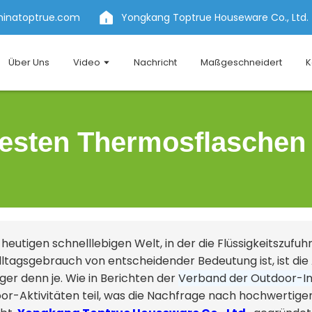
hinatoptrue.com
Yongkang Toptrue Houseware Co., Ltd.
Über Uns
Video
Nachricht
Maßgeschneidert
K
besten Thermosflaschen 
 heutigen schnelllebigen Welt, in der die Flüssigkeitszufu
lltagsgebrauch von entscheidender Bedeutung ist, ist die
ger denn je. Wie in Berichten der
Verband der Outdoor-In
or-Aktivitäten teil, was die Nachfrage nach hochwertigen