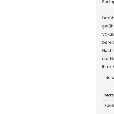
Bedin
Darüb
geführ
Vakuu
berei
Nachh
der Na
ihrer 
So w
Mate
Edel