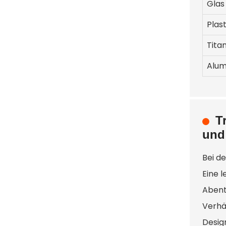
Glas
Plast
Tita
Alum
T
und
Bei d
Eine l
Abent
Verhä
Desig