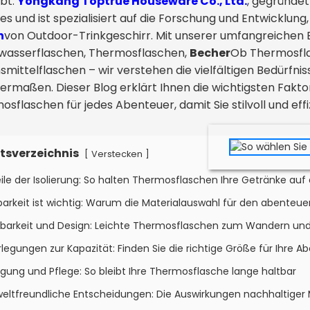
ibt.
Yongkang Toptrue Houseware Co., Ltd.
, gegründet
es und ist spezialisiert auf die Forschung und Entwicklung
n
von Outdoor-Trinkgeschirr. Mit unserer umfangreichen E
wasserflaschen, Thermosflaschen,
Becher
Ob Thermosfla
smittelflaschen – wir verstehen die vielfältigen Bedürfn
hermaßen. Dieser Blog erklärt Ihnen die wichtigsten Fakt
sflaschen für jedes Abenteuer, damit Sie stilvoll und effi
tsverzeichnis
[
]
Verstecken
eile der Isolierung: So halten Thermosflaschen Ihre Getränke au
barkeit ist wichtig: Warum die Materialauswahl für den abenteue
gbarkeit und Design: Leichte Thermosflaschen zum Wandern un
legungen zur Kapazität: Finden Sie die richtige Größe für Ihre
igung und Pflege: So bleibt Ihre Thermosflasche lange haltbar
ltfreundliche Entscheidungen: Die Auswirkungen nachhaltiger M