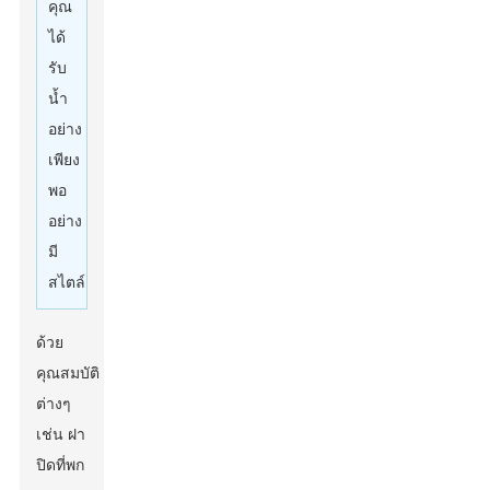
คุณ
ได้
รับ
น้ำ
อย่าง
เพียง
พอ
อย่าง
มี
สไตล์
ด้วย
คุณสมบัติ
ต่างๆ
เช่น ฝา
ปิดที่พก