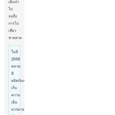
เดินป่า
ไป
จนถึง
การไป
เที่ยว
ชายหาด
ในปี
2568
ตลาด
มี
ผลิตภัณฑ์
เก็บ
ความ
เย็น
มากมาย